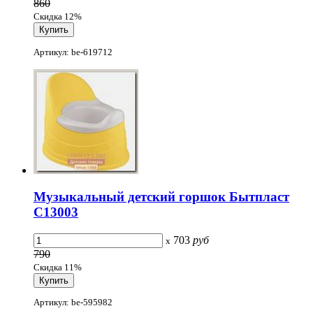
860
Скидка 12%
Артикул: be-619712
Музыкальный детский горшок Бытпласт
С13003
703
руб
x
790
Скидка 11%
Артикул: be-595982