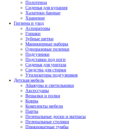
Полотенца
Сиденья для купания
Халатики банные
Хранение
Гигиена и уход
Аспираторы
Горшки
Зубные щетки
Маникюрные наборы
Одноразовые пеленки
Подгузники
Подставки под ноги
Сиденья для унитаза
Средства для стирки
Утилизаторы подгузников
Детская мебель
Абажуры и светильники
Аксессуары
Вешалки и полки
Ковры
Комплекты мебели
Парты
Пеленальные доски и матрасы
Пеленальные столики
Прикроватные тумбы