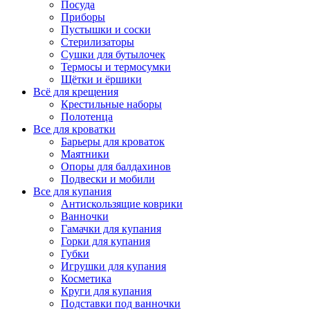
Посуда
Приборы
Пустышки и соски
Стерилизаторы
Сушки для бутылочек
Термосы и термосумки
Щётки и ёршики
Всё для крещения
Крестильные наборы
Полотенца
Все для кроватки
Барьеры для кроваток
Маятники
Опоры для балдахинов
Подвески и мобили
Все для купания
Антискользящие коврики
Ванночки
Гамачки для купания
Горки для купания
Губки
Игрушки для купания
Косметика
Круги для купания
Подставки под ванночки