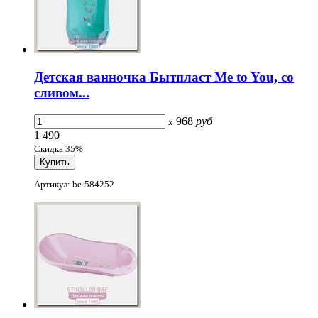
Детская ванночка Бытпласт Me to You, со
сливом...
968
руб
x
1 490
Скидка 35%
Артикул: be-584252