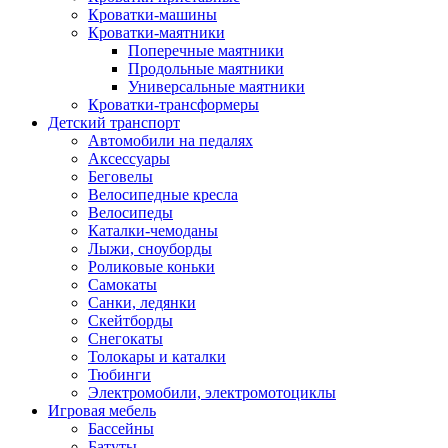
Кроватки-машины
Кроватки-маятники
Поперечные маятники
Продольные маятники
Универсальные маятники
Кроватки-трансформеры
Детский транспорт
Автомобили на педалях
Аксессуары
Беговелы
Велосипедные кресла
Велосипеды
Каталки-чемоданы
Лыжи, сноуборды
Роликовые коньки
Самокаты
Санки, ледянки
Скейтборды
Снегокаты
Толокары и каталки
Тюбинги
Электромобили, электромотоциклы
Игровая мебель
Бассейны
Батуты