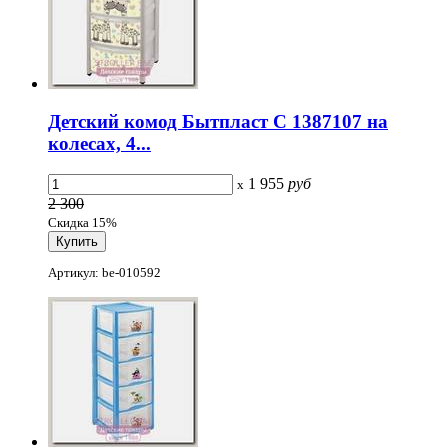
Детский комод Бытпласт С 1387107 на
колесах, 4...
1 955
руб
x
2 300
Скидка 15%
Артикул: be-010592