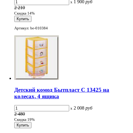
1 900
руб
x
2 210
Скидка 14%
Артикул: be-010384
Детский комод Бытпласт С 13425 на
колесах, 4 ящика
2 008
руб
x
2 480
Скидка 19%