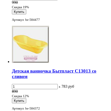
990
Скидка 19%
Артикул: be-584477
Детская ванночка Бытпласт С13013 со
сливом
783
руб
x
890
Скидка 12%
Артикул: be-584372