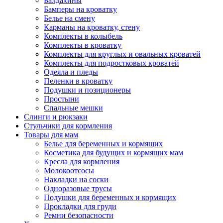
Балдахины
Бамперы на кроватку
Белье на смену
Карманы на кроватку, стену
Комплекты в колыбель
Комплекты в кроватку
Комплекты для круглых и овальных кроватей
Комплекты для подростковых кроватей
Одеяла и пледы
Пеленки в кроватку
Подушки и позиционеры
Простыни
Спальные мешки
Слинги и рюкзаки
Стульчики для кормления
Товары для мам
Белье для беременных и кормящих
Косметика для будущих и кормящих мам
Кресла для кормления
Молокоотсосы
Накладки на соски
Одноразовые трусы
Подушки для беременных и кормящих
Прокладки для груди
Ремни безопасности