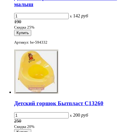
малыш
142
руб
x
190
Скидка 25%
Артикул: be-594332
Детский горшок Бытпласт С13260
200
руб
x
250
Скидка 20%