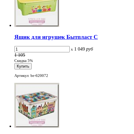
Ящик для игрушек Бытпласт С
1 049
руб
x
1 105
Скидка 5%
Артикул: be-620072