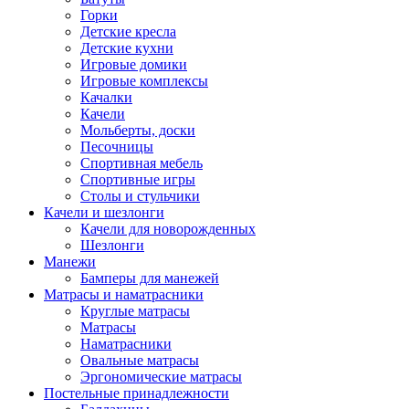
Горки
Детские кресла
Детские кухни
Игровые домики
Игровые комплексы
Качалки
Качели
Мольберты, доски
Песочницы
Спортивная мебель
Спортивные игры
Столы и стульчики
Качели и шезлонги
Качели для новорожденных
Шезлонги
Манежи
Бамперы для манежей
Матрасы и наматрасники
Круглые матрасы
Матрасы
Наматрасники
Овальные матрасы
Эргономические матрасы
Постельные принадлежности