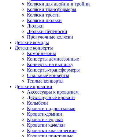
Коляски для двойни и тройни
Коляски трансформеры
Коляски трости
Коляски-люльки
Люльки
Люльки-переноски
Прогулочные коляски
Детские комоды
Детские конверты
Комбинезоны
Конверты демисезонные
Конверты на выписку
Конверты-трансформеры
Спальные конверты
Теплые конверты
Детские кроватки
Аксессуары к кроваткам
Двухъярусные кровати
Колыбели
Кровати подростковые
Кровати-домики
Кровати-чердаки
Кроватки качалки
Кроватки классические
Кроватки приставные