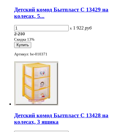
Детский комод Бытпласт С 13429 на
колесах, 5...
1 922
руб
x
2 210
Скидка 13%
Артикул: be-010371
Детский комод Бытпласт С 13428 на
колесах, 3 ящика