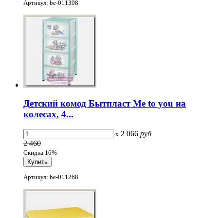
Артикул: be-011398
Детский комод Бытпласт Me to you на
колесах, 4...
2 066
руб
x
2 460
Скидка 16%
Артикул: be-011268