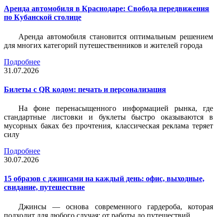
Аренда автомобиля в Краснодаре: Свобода передвижения
по Кубанской столице
Аренда автомобиля становится оптимальным решением
для многих категорий путешественников и жителей города
Подробнее
31.07.2026
Билеты c QR кодом: печать и персонализация
На фоне перенасыщенного информацией рынка, где
стандартные листовки и буклеты быстро оказываются в
мусорных баках без прочтения, классическая реклама теряет
силу
Подробнее
30.07.2026
15 образов с джинсами на каждый день: офис, выходные,
свидание, путешествие
Джинсы — основа современного гардероба, которая
подходит для любого случая: от работы до путешествий