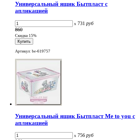
Универсальный ящик Бытпласт с
апликацией
731
руб
x
860
Скидка 15%
Артикул: be-619757
Универсальный ящик Бытпласт Me to you с
апликацией
756
руб
x