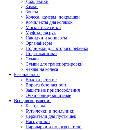
Дождевики
Замки
Зонты
Колеса, камеры, покрышки
Комплекты для колясок
Москитные сетки
Муфты для рук
Накидки и конверты
Органайзеры
Подножки для второго ребёнка
Подстаканники
Сумки
Сумки для транспортировки
Чехлы на колеса
Безопасность
Вожжи детские
Ворота безопасности
Защитные приспособления
Очки солнцезащитные
Все для кормления
Блендеры
Бутылочки и поильники
Держатели для пустышек
Нагрудники
Пароварки и подогреватели