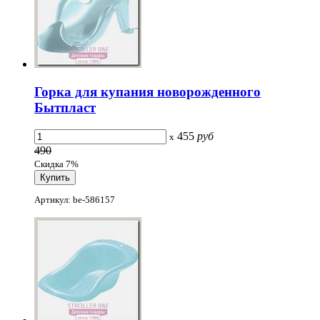
Горка для купания новорожденного
Бытпласт
455
руб
x
490
Скидка 7%
Артикул: be-586157