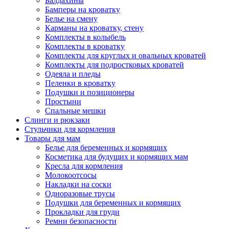
Балдахины
Бамперы на кроватку
Белье на смену
Карманы на кроватку, стену
Комплекты в колыбель
Комплекты в кроватку
Комплекты для круглых и овальных кроватей
Комплекты для подростковых кроватей
Одеяла и пледы
Пеленки в кроватку
Подушки и позиционеры
Простыни
Спальные мешки
Слинги и рюкзаки
Стульчики для кормления
Товары для мам
Белье для беременных и кормящих
Косметика для будущих и кормящих мам
Кресла для кормления
Молокоотсосы
Накладки на соски
Одноразовые трусы
Подушки для беременных и кормящих
Прокладки для груди
Ремни безопасности