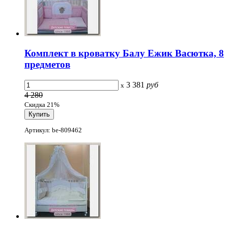
Комплект в кроватку Балу Ежик Васютка, 8
предметов
3 381
руб
x
4 280
Скидка 21%
Артикул: be-809462