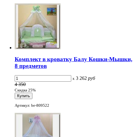
Комплект в кроватку Балу Кошки-Мышки,
8 предметов
3 262
руб
x
4 350
Скидка 25%
Артикул: be-809522