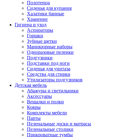
Полотенца
Сиденья для купания
Халатики банные
Хранение
Гигиена и уход
Аспираторы
Горшки
Зубные щетки
Маникюрные наборы
Одноразовые пеленки
Подгузники
Подставки под ноги
Сиденья для унитаза
Средства для стирки
Утилизаторы подгузников
Детская мебель
Абажуры и светильники
Аксессуары
Вешалки и полки
Ковры
Комплекты мебели
Парты
Пеленальные доски и матрасы
Пеленальные столики
Прикроватные тумбы