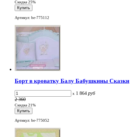
Скидка 25%
Артикул: be-775112
Борт в кроватку Балу Бабушкины Сказки
1 864
руб
x
2 360
Скидка 21%
Артикул: be-775052