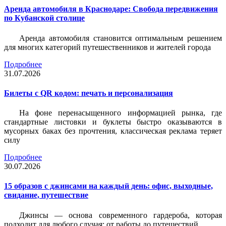
Аренда автомобиля в Краснодаре: Свобода передвижения
по Кубанской столице
Аренда автомобиля становится оптимальным решением
для многих категорий путешественников и жителей города
Подробнее
31.07.2026
Билеты c QR кодом: печать и персонализация
На фоне перенасыщенного информацией рынка, где
стандартные листовки и буклеты быстро оказываются в
мусорных баках без прочтения, классическая реклама теряет
силу
Подробнее
30.07.2026
15 образов с джинсами на каждый день: офис, выходные,
свидание, путешествие
Джинсы — основа современного гардероба, которая
подходит для любого случая: от работы до путешествий