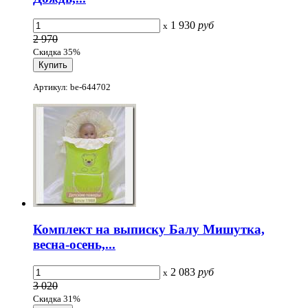
1 930
руб
x
2 970
Скидка 35%
Артикул: be-644702
Комплект на выписку Балу Мишутка,
весна-осень,...
2 083
руб
x
3 020
Скидка 31%