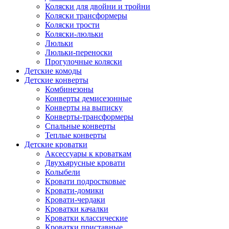
Коляски для двойни и тройни
Коляски трансформеры
Коляски трости
Коляски-люльки
Люльки
Люльки-переноски
Прогулочные коляски
Детские комоды
Детские конверты
Комбинезоны
Конверты демисезонные
Конверты на выписку
Конверты-трансформеры
Спальные конверты
Теплые конверты
Детские кроватки
Аксессуары к кроваткам
Двухъярусные кровати
Колыбели
Кровати подростковые
Кровати-домики
Кровати-чердаки
Кроватки качалки
Кроватки классические
Кроватки приставные