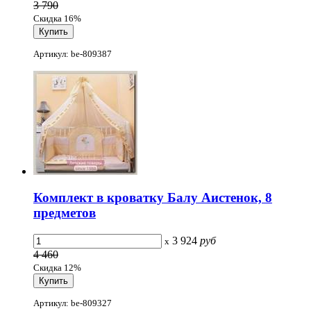
3 790
Скидка 16%
Артикул: be-809387
Комплект в кроватку Балу Аистенок, 8
предметов
3 924
руб
x
4 460
Скидка 12%
Артикул: be-809327