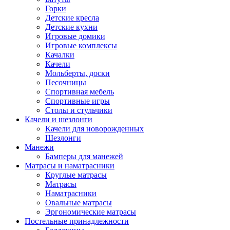
Горки
Детские кресла
Детские кухни
Игровые домики
Игровые комплексы
Качалки
Качели
Мольберты, доски
Песочницы
Спортивная мебель
Спортивные игры
Столы и стульчики
Качели и шезлонги
Качели для новорожденных
Шезлонги
Манежи
Бамперы для манежей
Матрасы и наматрасники
Круглые матрасы
Матрасы
Наматрасники
Овальные матрасы
Эргономические матрасы
Постельные принадлежности