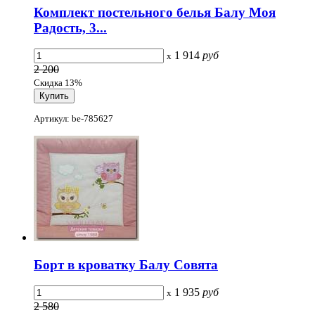
Комплект постельного белья Балу Моя
Радость, 3...
1 914
руб
x
2 200
Скидка 13%
Артикул: be-785627
Борт в кроватку Балу Совята
1 935
руб
x
2 580