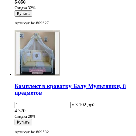
5 050
Скидка 32%
Артикул: be-809627
Комплект в кроватку Балу Мультяшки, 8
предметов
3 102
руб
x
4 370
Скидка 29%
Артикул: be-809582