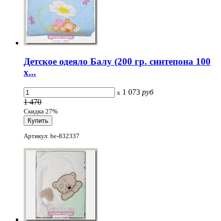
Детское одеяло Балу (200 гр. синтепона 100
х...
1 073
руб
x
1 470
Скидка 27%
Артикул: be-832337