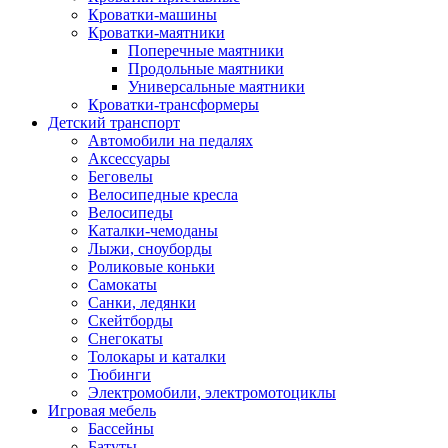
Кроватки-машины
Кроватки-маятники
Поперечные маятники
Продольные маятники
Универсальные маятники
Кроватки-трансформеры
Детский транспорт
Автомобили на педалях
Аксессуары
Беговелы
Велосипедные кресла
Велосипеды
Каталки-чемоданы
Лыжи, сноуборды
Роликовые коньки
Самокаты
Санки, ледянки
Скейтборды
Снегокаты
Толокары и каталки
Тюбинги
Электромобили, электромотоциклы
Игровая мебель
Бассейны
Батуты