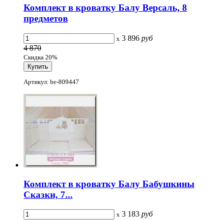
Комплект в кроватку Балу Версаль, 8
предметов
3 896
руб
x
4 870
Скидка 20%
Артикул: be-809447
Комплект в кроватку Балу Бабушкины
Сказки, 7...
3 183
руб
x