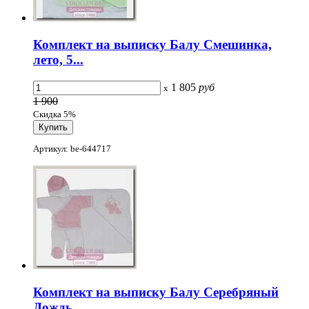
Комплект на выписку Балу Смешинка,
лето, 5...
1 805
руб
x
1 900
Скидка 5%
Артикул: be-644717
Комплект на выписку Балу Серебряный
Дождь,...