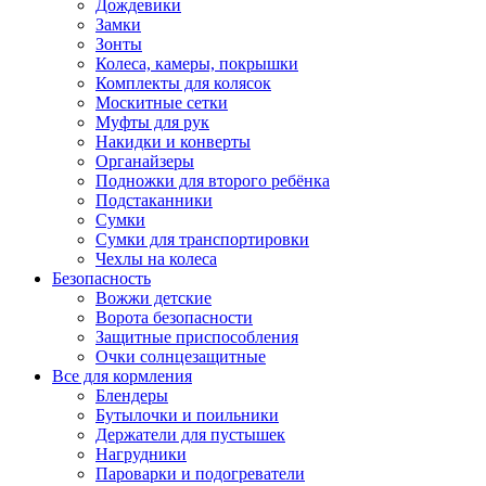
Дождевики
Замки
Зонты
Колеса, камеры, покрышки
Комплекты для колясок
Москитные сетки
Муфты для рук
Накидки и конверты
Органайзеры
Подножки для второго ребёнка
Подстаканники
Сумки
Сумки для транспортировки
Чехлы на колеса
Безопасность
Вожжи детские
Ворота безопасности
Защитные приспособления
Очки солнцезащитные
Все для кормления
Блендеры
Бутылочки и поильники
Держатели для пустышек
Нагрудники
Пароварки и подогреватели