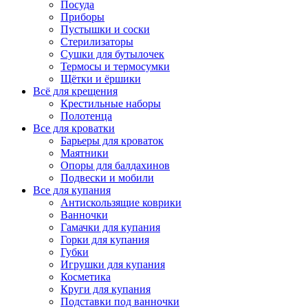
Посуда
Приборы
Пустышки и соски
Стерилизаторы
Сушки для бутылочек
Термосы и термосумки
Щётки и ёршики
Всё для крещения
Крестильные наборы
Полотенца
Все для кроватки
Барьеры для кроваток
Маятники
Опоры для балдахинов
Подвески и мобили
Все для купания
Антискользящие коврики
Ванночки
Гамачки для купания
Горки для купания
Губки
Игрушки для купания
Косметика
Круги для купания
Подставки под ванночки