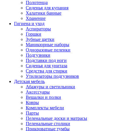
Полотенца
Сиденья для купания
Халатики банные
Хранение
Гигиена и уход
Аспираторы
Горшки
Зубные щетки
Маникюрные наборы
Одноразовые пеленки
Подгузники
Подставки под ноги
Сиденья для унитаза
Средства для стирки
Утилизаторы подгузников
Детская мебель
Абажуры и светильники
Аксессуары
Вешалки и полки
Ковры
Комплекты мебели
Парты
Пеленальные доски и матрасы
Пеленальные столики
Прикроватные тумбы