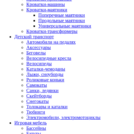
Кроватки-машины
Кроватки-маятники
Поперечные маятники
Продольные маятники
Универсальные маятники
Кроватки-трансформеры
Детский транспорт
Автомобили на педалях
Аксессуары
Беговелы
Велосипедные кресла
Велосипеды
Каталки-чемоданы
Лыжи, сноуборды
Роликовые коньки
Самокаты
Санки, ледянки
Скейтборды
Снегокаты
Толокары и каталки
Тюбинги
Электромобили, электромотоциклы
Игровая мебель
Бассейны
Батуты