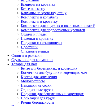
Балдахины
Бамперы на кроватку
Белье на смену
Карманы на кроватку, стену
Комплекты в колыбель
Комплекты в кроватку
Комплекты для круглых и овальных кроватей
Комплекты для подростковых кроватей
Одеяла и пледы
Пеленки в кроватку
Подушки и позиционеры
Простыни
Спальные мешки
Слинги и рюкзаки
Стульчики для кормления
Товары для мам
Белье для беременных и кормящих
Косметика для будущих и кормящих мам
Кресла для кормления
Молокоотсосы
Накладки на соски
Одноразовые трусы
Подушки для беременных и кормящих
Прокладки для груди
Ремни безопасности