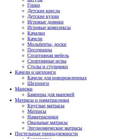
Горки
Детские кресла
Детские кухни
Игровые домики
Игровые комплексы
Качалки
Качели
Мольберты, доски
Песочницы
Спортивная мебель
Спортивные игры
Столы и стульчики
Качели и шезлонги
Качели для новорожденных
Шезлонги
Манежи
Бамперы для манежей
Матрасы и наматрасники
Круглые матрасы
Матрасы
Наматрасники
Овальные матрасы
Эргономические матрасы
Постельные принадлежности