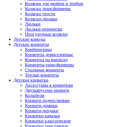
Коляски для двойни и тройни
Коляски трансформеры
Коляски трости
Коляски-люльки
Люльки
Люльки-переноски
Прогулочные коляски
Детские комоды
Детские конверты
Комбинезоны
Конверты демисезонные
Конверты на выписку
Конверты-трансформеры
Спальные конверты
Теплые конверты
Детские кроватки
Аксессуары к кроваткам
Двухъярусные кровати
Колыбели
Кровати подростковые
Кровати-домики
Кровати-чердаки
Кроватки качалки
Кроватки классические
Кроватки приставные