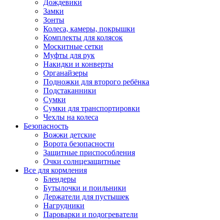
Дождевики
Замки
Зонты
Колеса, камеры, покрышки
Комплекты для колясок
Москитные сетки
Муфты для рук
Накидки и конверты
Органайзеры
Подножки для второго ребёнка
Подстаканники
Сумки
Сумки для транспортировки
Чехлы на колеса
Безопасность
Вожжи детские
Ворота безопасности
Защитные приспособления
Очки солнцезащитные
Все для кормления
Блендеры
Бутылочки и поильники
Держатели для пустышек
Нагрудники
Пароварки и подогреватели