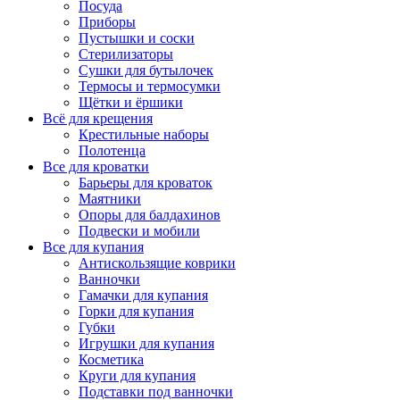
Посуда
Приборы
Пустышки и соски
Стерилизаторы
Сушки для бутылочек
Термосы и термосумки
Щётки и ёршики
Всё для крещения
Крестильные наборы
Полотенца
Все для кроватки
Барьеры для кроваток
Маятники
Опоры для балдахинов
Подвески и мобили
Все для купания
Антискользящие коврики
Ванночки
Гамачки для купания
Горки для купания
Губки
Игрушки для купания
Косметика
Круги для купания
Подставки под ванночки