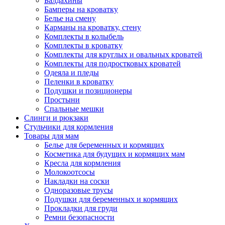
Балдахины
Бамперы на кроватку
Белье на смену
Карманы на кроватку, стену
Комплекты в колыбель
Комплекты в кроватку
Комплекты для круглых и овальных кроватей
Комплекты для подростковых кроватей
Одеяла и пледы
Пеленки в кроватку
Подушки и позиционеры
Простыни
Спальные мешки
Слинги и рюкзаки
Стульчики для кормления
Товары для мам
Белье для беременных и кормящих
Косметика для будущих и кормящих мам
Кресла для кормления
Молокоотсосы
Накладки на соски
Одноразовые трусы
Подушки для беременных и кормящих
Прокладки для груди
Ремни безопасности