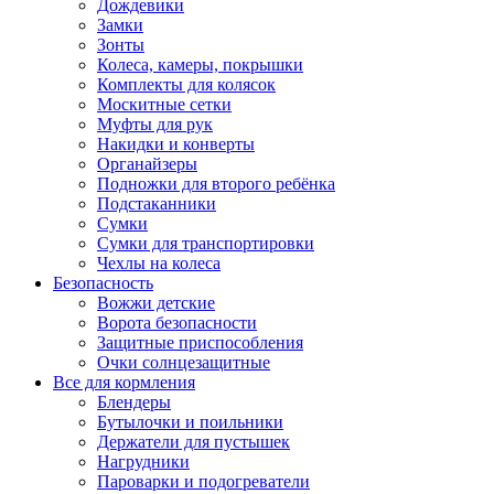
Дождевики
Замки
Зонты
Колеса, камеры, покрышки
Комплекты для колясок
Москитные сетки
Муфты для рук
Накидки и конверты
Органайзеры
Подножки для второго ребёнка
Подстаканники
Сумки
Сумки для транспортировки
Чехлы на колеса
Безопасность
Вожжи детские
Ворота безопасности
Защитные приспособления
Очки солнцезащитные
Все для кормления
Блендеры
Бутылочки и поильники
Держатели для пустышек
Нагрудники
Пароварки и подогреватели