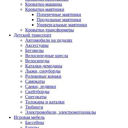
Кроватки-машины
Кроватки-маятники
Поперечные маятники
Продольные маятники
Универсальные маятники
Кроватки-трансформеры
Детский транспорт
Автомобили на педалях
Аксессуары
Беговелы
Велосипедные кресла
Велосипеды
Каталки-чемоданы
Лыжи, сноуборды
Роликовые коньки
Самокаты
Санки, ледянки
Скейтборды
Снегокаты
Толокары и каталки
Тюбинги
Электромобили, электромотоциклы
Игровая мебель
Бассейны
Батуты