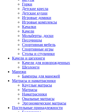
Горки
Детские кресла
Детские кухни
Игровые домики
Игровые комплексы
Качалки
Качели
Мольберты, доски
Песочницы
Спортивная мебель
Спортивные игры
Столы и стульчики
Качели и шезлонги
Качели для новорожденных
Шезлонги
Манежи
Бамперы для манежей
Матрасы и наматрасники
Круглые матрасы
Матрасы
Наматрасники
Овальные матрасы
Эргономические матрасы
Постельные принадлежности