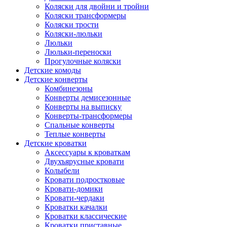
Коляски для двойни и тройни
Коляски трансформеры
Коляски трости
Коляски-люльки
Люльки
Люльки-переноски
Прогулочные коляски
Детские комоды
Детские конверты
Комбинезоны
Конверты демисезонные
Конверты на выписку
Конверты-трансформеры
Спальные конверты
Теплые конверты
Детские кроватки
Аксессуары к кроваткам
Двухъярусные кровати
Колыбели
Кровати подростковые
Кровати-домики
Кровати-чердаки
Кроватки качалки
Кроватки классические
Кроватки приставные