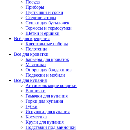
Посуда
Приборы
Пустышки и соски
Стерилизаторы
Сушки для бутылочек
Термосы и термосумки
Щётки и ёршики
Всё для крещения
Крестильные наборы
Полотенца
Все для кроватки
Барьеры для кроваток
Маятники
Опоры для балдахинов
Подвески и мобили
Все для купания
Антискользящие коврики
Ванночки
Гамачки для купания
Горки для купания
Губки
Игрушки для купания
Косметика
Круги для купания
Подставки под ванночки