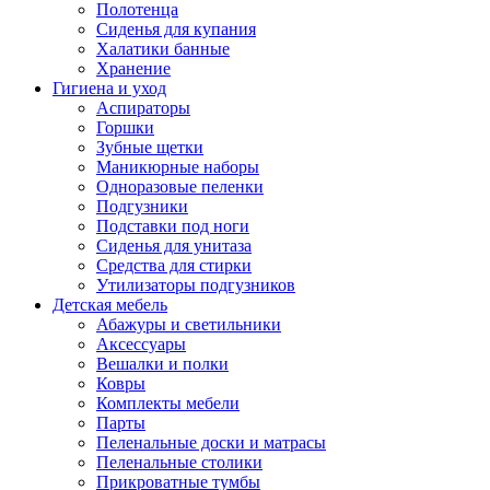
Полотенца
Сиденья для купания
Халатики банные
Хранение
Гигиена и уход
Аспираторы
Горшки
Зубные щетки
Маникюрные наборы
Одноразовые пеленки
Подгузники
Подставки под ноги
Сиденья для унитаза
Средства для стирки
Утилизаторы подгузников
Детская мебель
Абажуры и светильники
Аксессуары
Вешалки и полки
Ковры
Комплекты мебели
Парты
Пеленальные доски и матрасы
Пеленальные столики
Прикроватные тумбы