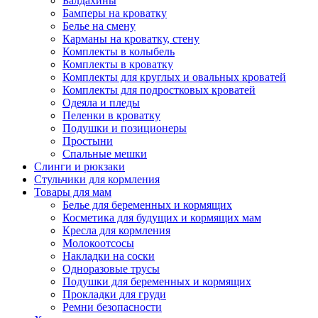
Балдахины
Бамперы на кроватку
Белье на смену
Карманы на кроватку, стену
Комплекты в колыбель
Комплекты в кроватку
Комплекты для круглых и овальных кроватей
Комплекты для подростковых кроватей
Одеяла и пледы
Пеленки в кроватку
Подушки и позиционеры
Простыни
Спальные мешки
Слинги и рюкзаки
Стульчики для кормления
Товары для мам
Белье для беременных и кормящих
Косметика для будущих и кормящих мам
Кресла для кормления
Молокоотсосы
Накладки на соски
Одноразовые трусы
Подушки для беременных и кормящих
Прокладки для груди
Ремни безопасности