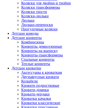
Коляски для двойни и тройни
Коляски трансформеры
Коляски трости
Коляски-люльки
Люльки
Люльки-переноски
Прогулочные коляски
Детские комоды
Детские конверты
Комбинезоны
Конверты демисезонные
Конверты на выписку
Конверты-трансформеры
Спальные конверты
Теплые конверты
Детские кроватки
Аксессуары к кроваткам
Двухъярусные кровати
Колыбели
Кровати подростковые
Кровати-домики
Кровати-чердаки
Кроватки качалки
Кроватки классические
Кроватки приставные