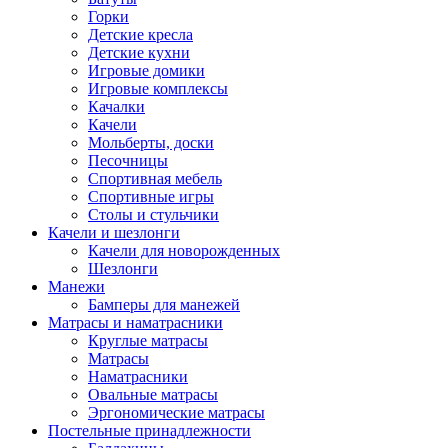
Горки
Детские кресла
Детские кухни
Игровые домики
Игровые комплексы
Качалки
Качели
Мольберты, доски
Песочницы
Спортивная мебель
Спортивные игры
Столы и стульчики
Качели и шезлонги
Качели для новорожденных
Шезлонги
Манежи
Бамперы для манежей
Матрасы и наматрасники
Круглые матрасы
Матрасы
Наматрасники
Овальные матрасы
Эргономические матрасы
Постельные принадлежности