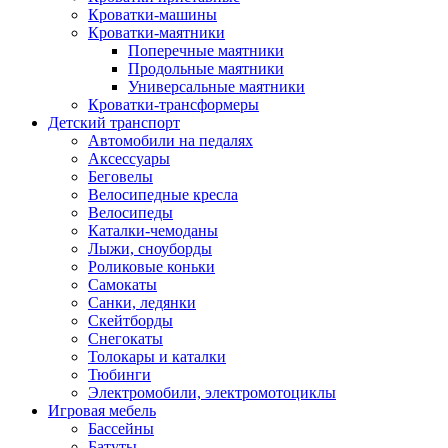
Кроватки-машины
Кроватки-маятники
Поперечные маятники
Продольные маятники
Универсальные маятники
Кроватки-трансформеры
Детский транспорт
Автомобили на педалях
Аксессуары
Беговелы
Велосипедные кресла
Велосипеды
Каталки-чемоданы
Лыжи, сноуборды
Роликовые коньки
Самокаты
Санки, ледянки
Скейтборды
Снегокаты
Толокары и каталки
Тюбинги
Электромобили, электромотоциклы
Игровая мебель
Бассейны
Батуты