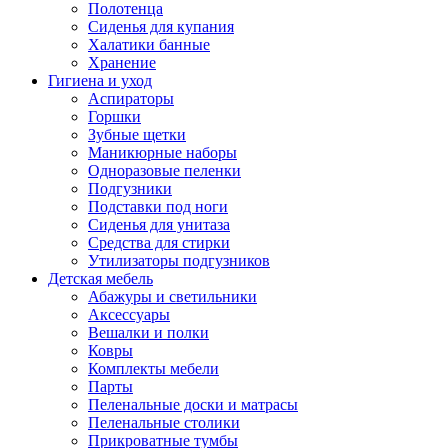
Полотенца
Сиденья для купания
Халатики банные
Хранение
Гигиена и уход
Аспираторы
Горшки
Зубные щетки
Маникюрные наборы
Одноразовые пеленки
Подгузники
Подставки под ноги
Сиденья для унитаза
Средства для стирки
Утилизаторы подгузников
Детская мебель
Абажуры и светильники
Аксессуары
Вешалки и полки
Ковры
Комплекты мебели
Парты
Пеленальные доски и матрасы
Пеленальные столики
Прикроватные тумбы