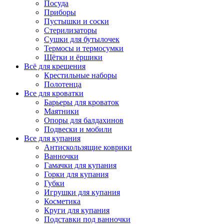
Посуда
Приборы
Пустышки и соски
Стерилизаторы
Сушки для бутылочек
Термосы и термосумки
Щётки и ёршики
Всё для крещения
Крестильные наборы
Полотенца
Все для кроватки
Барьеры для кроваток
Маятники
Опоры для балдахинов
Подвески и мобили
Все для купания
Антискользящие коврики
Ванночки
Гамачки для купания
Горки для купания
Губки
Игрушки для купания
Косметика
Круги для купания
Подставки под ванночки