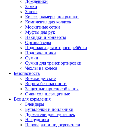
Дождевики
Замки
Зонты
Колеса, камеры, покрышки
Комплекты для колясок
Москитные сетки
Муфты для рук
Накидки и конверты
Органайзеры
Подножки для второго ребёнка
Подстаканники
Сумки
Сумки для транспортировки
Чехлы на колеса
Безопасность
Вожжи детские
Ворота безопасности
Защитные приспособления
Очки солнцезащитные
Все для кормления
Блендеры
Бутылочки и поильники
Держатели для пустышек
Нагрудники
Пароварки и подогреватели