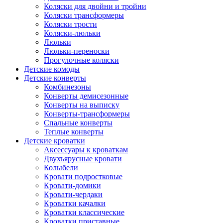
Коляски для двойни и тройни
Коляски трансформеры
Коляски трости
Коляски-люльки
Люльки
Люльки-переноски
Прогулочные коляски
Детские комоды
Детские конверты
Комбинезоны
Конверты демисезонные
Конверты на выписку
Конверты-трансформеры
Спальные конверты
Теплые конверты
Детские кроватки
Аксессуары к кроваткам
Двухъярусные кровати
Колыбели
Кровати подростковые
Кровати-домики
Кровати-чердаки
Кроватки качалки
Кроватки классические
Кроватки приставные