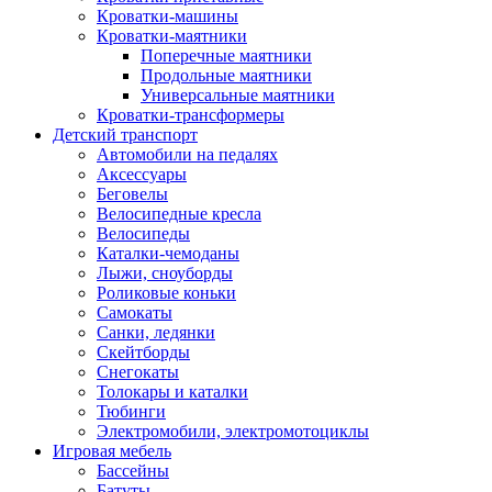
Кроватки-машины
Кроватки-маятники
Поперечные маятники
Продольные маятники
Универсальные маятники
Кроватки-трансформеры
Детский транспорт
Автомобили на педалях
Аксессуары
Беговелы
Велосипедные кресла
Велосипеды
Каталки-чемоданы
Лыжи, сноуборды
Роликовые коньки
Самокаты
Санки, ледянки
Скейтборды
Снегокаты
Толокары и каталки
Тюбинги
Электромобили, электромотоциклы
Игровая мебель
Бассейны
Батуты