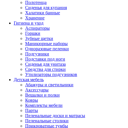
Полотенца
Сиденья для купания
Халатики банные
Хранение
Гигиена и уход
Аспираторы
Горшки
Зубные щетки
Маникюрные наборы
Одноразовые пеленки
Подгузники
Подставки под ноги
Сиденья для унитаза
Средства для стирки
Утилизаторы подгузников
Детская мебель
Абажуры и светильники
Аксессуары
Вешалки и полки
Ковры
Комплекты мебели
Парты
Пеленальные доски и матрасы
Пеленальные столики
Прикроватные тумбы