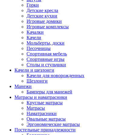
Горки
Детские кресла
Детские кухни
Игровые домики
Игровые комплексы
Качалки
Качели
Мольберты, доски
Песочницы
Спортивная мебель
Спортивные игры
Столы и стульчики
Качели и шезлонги
Качели для новорожденных
Шезлонги
Манежи
Бамперы для манежей
Матрасы и наматрасники
Круглые матрасы
Матрасы
Наматрасники
Овальные матрасы
Эргономические матрасы
Постельные принадлежности