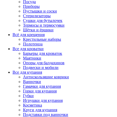
Посуда
Приборы
Пустышки и соски
Стерилизаторы
Сушки для бутылочек
Термосы и термосумки
Щётки и ёршики
Всё для крещения
Крестильные наборы
Полотенца
Все для кроватки
Барьеры для кроваток
Маятники
Опоры для балдахинов
Подвески и мобили
Все для купания
Антискользящие коврики
Ванночки
Гамачки для купания
Горки для купания
Губки
Игрушки для купания
Косметика
Круги для купания
Подставки под ванночки