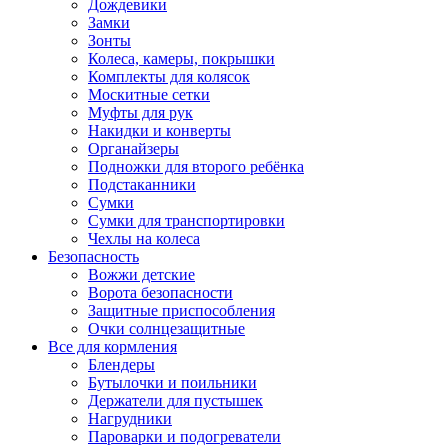
Дождевики
Замки
Зонты
Колеса, камеры, покрышки
Комплекты для колясок
Москитные сетки
Муфты для рук
Накидки и конверты
Органайзеры
Подножки для второго ребёнка
Подстаканники
Сумки
Сумки для транспортировки
Чехлы на колеса
Безопасность
Вожжи детские
Ворота безопасности
Защитные приспособления
Очки солнцезащитные
Все для кормления
Блендеры
Бутылочки и поильники
Держатели для пустышек
Нагрудники
Пароварки и подогреватели