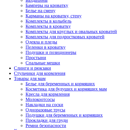
Балдахины
Бамперы на кроватку
Белье на смену
Карманы на кроватку, стену
Комплекты в колыбель
Комплекты в кроватку
Комплекты для круглых и овальных кроватей
Комплекты для подростковых кроватей
Одеяла и пледы
Пеленки в кроватку
Подушки и позиционеры
Простыни
Спальные мешки
Слинги и рюкзаки
Стульчики для кормления
Товары для мам
Белье для беременных и кормящих
Косметика для будущих и кормящих мам
Кресла для кормления
Молокоотсосы
Накладки на соски
Одноразовые трусы
Подушки для беременных и кормящих
Прокладки для груди
Ремни безопасности