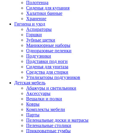
Полотенца
Сиденья для купания
Халатики банные
Хранение
Гигиена и уход
Аспираторы
Горшки
Зубные щетки
Маникюрные наборы
Одноразовые пеленки
Подгузники
Подставки под ноги
Сиденья для унитаза
Средства для стирки
Утилизаторы подгузников
Детская мебель
Абажуры и светильники
Аксессуары
Вешалки и полки
Ковры
Комплекты мебели
Парты
Пеленальные доски и матрасы
Пеленальные столики
Прикроватные тумбы