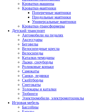
Кроватки-машины
Кроватки-маятники
Поперечные маятники
Продольные маятники
Универсальные маятники
Кроватки-трансформеры
Детский транспорт
Автомобили на педалях
Аксессуары
Беговелы
Велосипедные кресла
Велосипеды
Каталки-чемоданы
Лыжи, сноуборды
Роликовые коньки
Самокаты
Санки, ледянки
Скейтборды
Снегокаты
Толокары и каталки
Тюбинги
Электромобили, электромотоциклы
Игровая мебель
Бассейны
Батуты