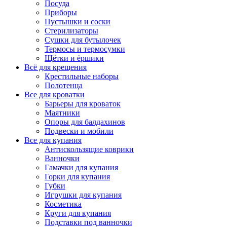
Посуда
Приборы
Пустышки и соски
Стерилизаторы
Сушки для бутылочек
Термосы и термосумки
Щётки и ёршики
Всё для крещения
Крестильные наборы
Полотенца
Все для кроватки
Барьеры для кроваток
Маятники
Опоры для балдахинов
Подвески и мобили
Все для купания
Антискользящие коврики
Ванночки
Гамачки для купания
Горки для купания
Губки
Игрушки для купания
Косметика
Круги для купания
Подставки под ванночки