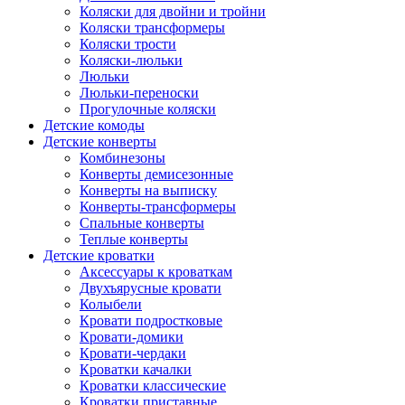
Коляски для двойни и тройни
Коляски трансформеры
Коляски трости
Коляски-люльки
Люльки
Люльки-переноски
Прогулочные коляски
Детские комоды
Детские конверты
Комбинезоны
Конверты демисезонные
Конверты на выписку
Конверты-трансформеры
Спальные конверты
Теплые конверты
Детские кроватки
Аксессуары к кроваткам
Двухъярусные кровати
Колыбели
Кровати подростковые
Кровати-домики
Кровати-чердаки
Кроватки качалки
Кроватки классические
Кроватки приставные