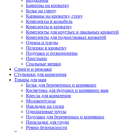
Балдахины
Бамперы на кроватку
Белье на смену
Карманы на кроватку, стену
Комплекты в колыбель
Комплекты в кроватку
Комплекты для круглых и овальных кроватей
Комплекты для подростковых кроватей
Одеяла и пледы
Пеленки в кроватку
Подушки и позиционеры
Простыни
Спальные мешки
Слинги и рюкзаки
Стульчики для кормления
Товары для мам
Белье для беременных и кормящих
Косметика для будущих и кормящих мам
Кресла для кормления
Молокоотсосы
Накладки на соски
Одноразовые трусы
Подушки для беременных и кормящих
Прокладки для груди
Ремни безопасности