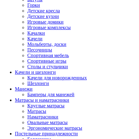
Горки
Детские кресла
Детские кухни
Игровые домики
Игровые комплексы
Качалки
Качели
Мольберты, доски
Песочницы
Спортивная мебель
Спортивные игры
Столы и стульчики
Качели и шезлонги
Качели для новорожденных
Шезлонги
Манежи
Бамперы для манежей
Матрасы и наматрасники
Круглые матрасы
Матрасы
Наматрасники
Овальные матрасы
Эргономические матрасы
Постельные принадлежности