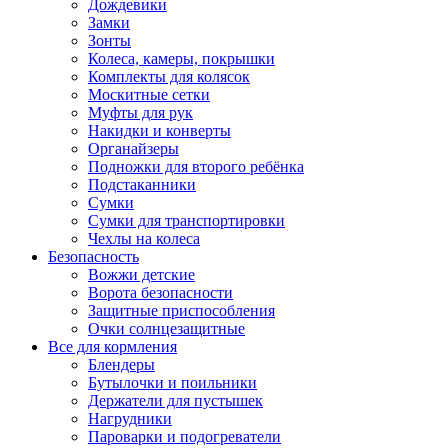
Дождевики
Замки
Зонты
Колеса, камеры, покрышки
Комплекты для колясок
Москитные сетки
Муфты для рук
Накидки и конверты
Органайзеры
Подножки для второго ребёнка
Подстаканники
Сумки
Сумки для транспортировки
Чехлы на колеса
Безопасность
Вожжи детские
Ворота безопасности
Защитные приспособления
Очки солнцезащитные
Все для кормления
Блендеры
Бутылочки и поильники
Держатели для пустышек
Нагрудники
Пароварки и подогреватели