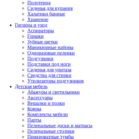
Полотенца
Сиденья для купания
Халатики банные
Хранение
Гигиена и уход
Аспираторы
Горшки
Зубные щетки
Маникюрные наборы
Одноразовые пеленки
Подгузники
Подставки под ноги
Сиденья для унитаза
Средства для стирки
Утилизаторы подгузников
Детская мебель
Абажуры и светильники
Аксессуары
Вешалки и полки
Ковры
Комплекты мебели
Парты
Пеленальные доски и матрасы
Пеленальные столики
Прикроватные тумбы