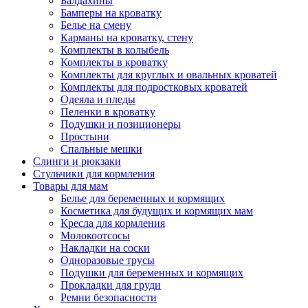
Балдахины
Бамперы на кроватку
Белье на смену
Карманы на кроватку, стену
Комплекты в колыбель
Комплекты в кроватку
Комплекты для круглых и овальных кроватей
Комплекты для подростковых кроватей
Одеяла и пледы
Пеленки в кроватку
Подушки и позиционеры
Простыни
Спальные мешки
Слинги и рюкзаки
Стульчики для кормления
Товары для мам
Белье для беременных и кормящих
Косметика для будущих и кормящих мам
Кресла для кормления
Молокоотсосы
Накладки на соски
Одноразовые трусы
Подушки для беременных и кормящих
Прокладки для груди
Ремни безопасности