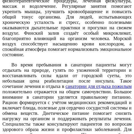
физиотерапевтические процедуры, лечебная физкультура,
массаж и водолечение. Регулярные занятия помогают
укрепить мышцы, улучшить кровообращение и повысить
общий тонус организма. Для людей, испытывающих
хроническую усталость и стресс, особенно полезными
оказываются дыхательные практики и прогулки на свежем
воздухе. Финский залив создаёт особый микроклимат,
благоприятно влияющий на организм человека. Морской
воздух способствует насыщению крови кислородом, а
спокойная атмосфера помогает нормализовать эмоциональное
состояние.
Во время пребывания в санатории пациенты могут
отдыхать на природе, гулять по ухоженной территории и
восстанавливать силы вдали от городской суеты, это
небольшая цена реабилитации после инсульта. Такое
сочетание лечения и отдыха в
санатории для отдыха пожилым
положительно отражается на общем самочувствии. Большое
внимание в санатории уделяется правильному питанию.
Рацион формируется с учётом медицинских рекомендаций и
включает блюда, полезные для сердечно сосудистой системы и
обмена веществ. Диетическое питание помогает снизить
нагрузку на организм и поддерживать результаты лечения.
Специалисты также консультируют пациентов по вопросам
здорового образа жизни и профилактики заболеваний. Для