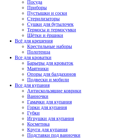
Посуда
Приборы
Пустышки и соски
Стерилизаторы
Сушки для бутылочек
Термосы и термосумки
Щётки и ёршики
Всё для крещения
Крестильные наборы
Полотенца
Все для кроватки
Барьеры для кроваток
Маятники
Опоры для балдахинов
Подвески и мобили
Все для купания
Антискользящие коврики
Ванночки
Гамачки для купания
Горки для купания
Губки
Игрушки для купания
Косметика
Круги для купания
Подставки под ванночки