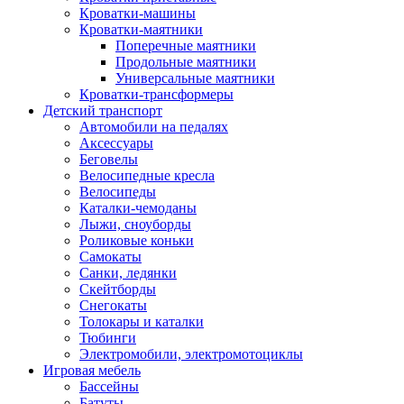
Кроватки-машины
Кроватки-маятники
Поперечные маятники
Продольные маятники
Универсальные маятники
Кроватки-трансформеры
Детский транспорт
Автомобили на педалях
Аксессуары
Беговелы
Велосипедные кресла
Велосипеды
Каталки-чемоданы
Лыжи, сноуборды
Роликовые коньки
Самокаты
Санки, ледянки
Скейтборды
Снегокаты
Толокары и каталки
Тюбинги
Электромобили, электромотоциклы
Игровая мебель
Бассейны
Батуты