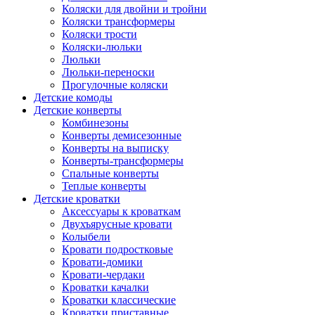
Коляски для двойни и тройни
Коляски трансформеры
Коляски трости
Коляски-люльки
Люльки
Люльки-переноски
Прогулочные коляски
Детские комоды
Детские конверты
Комбинезоны
Конверты демисезонные
Конверты на выписку
Конверты-трансформеры
Спальные конверты
Теплые конверты
Детские кроватки
Аксессуары к кроваткам
Двухъярусные кровати
Колыбели
Кровати подростковые
Кровати-домики
Кровати-чердаки
Кроватки качалки
Кроватки классические
Кроватки приставные