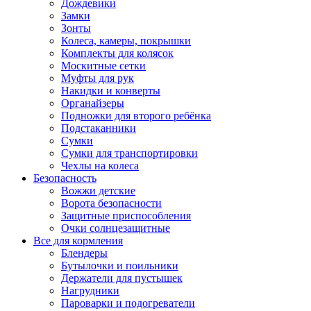
Дождевики
Замки
Зонты
Колеса, камеры, покрышки
Комплекты для колясок
Москитные сетки
Муфты для рук
Накидки и конверты
Органайзеры
Подножки для второго ребёнка
Подстаканники
Сумки
Сумки для транспортировки
Чехлы на колеса
Безопасность
Вожжи детские
Ворота безопасности
Защитные приспособления
Очки солнцезащитные
Все для кормления
Блендеры
Бутылочки и поильники
Держатели для пустышек
Нагрудники
Пароварки и подогреватели