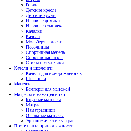
Горки
Детские кресла
Детские кухни
Игровые домики
Игровые комплексы
Качалки
Качели
Мольберты, доски
Песочницы
Спортивная мебель
Спортивные игры
Столы и стульчики
Качели и шезлонги
Качели для новорожденных
Шезлонги
Манежи
Бамперы для манежей
Матрасы и наматрасники
Круглые матрасы
Матрасы
Наматрасники
Овальные матрасы
Эргономические матрасы
Постельные принадлежности