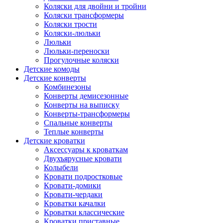
Коляски для двойни и тройни
Коляски трансформеры
Коляски трости
Коляски-люльки
Люльки
Люльки-переноски
Прогулочные коляски
Детские комоды
Детские конверты
Комбинезоны
Конверты демисезонные
Конверты на выписку
Конверты-трансформеры
Спальные конверты
Теплые конверты
Детские кроватки
Аксессуары к кроваткам
Двухъярусные кровати
Колыбели
Кровати подростковые
Кровати-домики
Кровати-чердаки
Кроватки качалки
Кроватки классические
Кроватки приставные