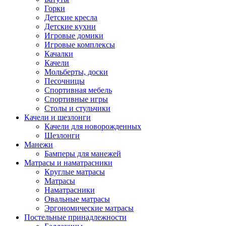
Горки
Детские кресла
Детские кухни
Игровые домики
Игровые комплексы
Качалки
Качели
Мольберты, доски
Песочницы
Спортивная мебель
Спортивные игры
Столы и стульчики
Качели и шезлонги
Качели для новорожденных
Шезлонги
Манежи
Бамперы для манежей
Матрасы и наматрасники
Круглые матрасы
Матрасы
Наматрасники
Овальные матрасы
Эргономические матрасы
Постельные принадлежности