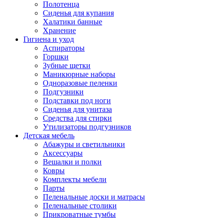
Полотенца
Сиденья для купания
Халатики банные
Хранение
Гигиена и уход
Аспираторы
Горшки
Зубные щетки
Маникюрные наборы
Одноразовые пеленки
Подгузники
Подставки под ноги
Сиденья для унитаза
Средства для стирки
Утилизаторы подгузников
Детская мебель
Абажуры и светильники
Аксессуары
Вешалки и полки
Ковры
Комплекты мебели
Парты
Пеленальные доски и матрасы
Пеленальные столики
Прикроватные тумбы