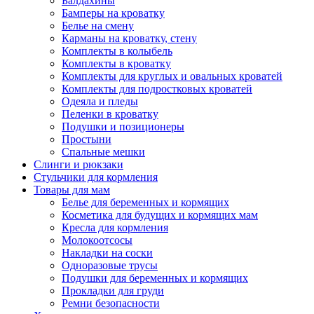
Балдахины
Бамперы на кроватку
Белье на смену
Карманы на кроватку, стену
Комплекты в колыбель
Комплекты в кроватку
Комплекты для круглых и овальных кроватей
Комплекты для подростковых кроватей
Одеяла и пледы
Пеленки в кроватку
Подушки и позиционеры
Простыни
Спальные мешки
Слинги и рюкзаки
Стульчики для кормления
Товары для мам
Белье для беременных и кормящих
Косметика для будущих и кормящих мам
Кресла для кормления
Молокоотсосы
Накладки на соски
Одноразовые трусы
Подушки для беременных и кормящих
Прокладки для груди
Ремни безопасности