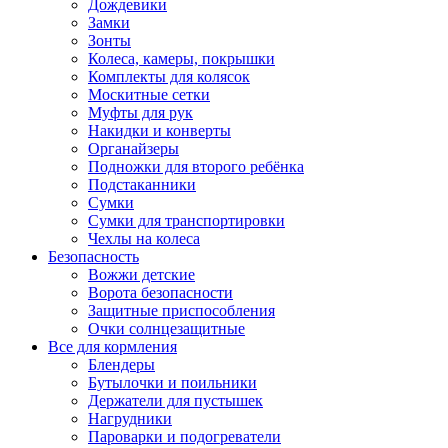
Дождевики
Замки
Зонты
Колеса, камеры, покрышки
Комплекты для колясок
Москитные сетки
Муфты для рук
Накидки и конверты
Органайзеры
Подножки для второго ребёнка
Подстаканники
Сумки
Сумки для транспортировки
Чехлы на колеса
Безопасность
Вожжи детские
Ворота безопасности
Защитные приспособления
Очки солнцезащитные
Все для кормления
Блендеры
Бутылочки и поильники
Держатели для пустышек
Нагрудники
Пароварки и подогреватели