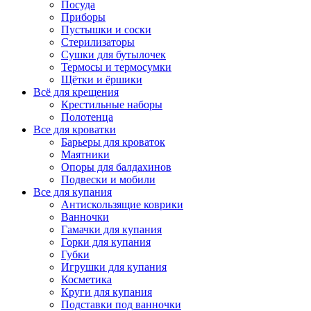
Посуда
Приборы
Пустышки и соски
Стерилизаторы
Сушки для бутылочек
Термосы и термосумки
Щётки и ёршики
Всё для крещения
Крестильные наборы
Полотенца
Все для кроватки
Барьеры для кроваток
Маятники
Опоры для балдахинов
Подвески и мобили
Все для купания
Антискользящие коврики
Ванночки
Гамачки для купания
Горки для купания
Губки
Игрушки для купания
Косметика
Круги для купания
Подставки под ванночки