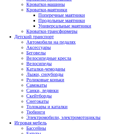
Кроватки-машины
Кроватки-маятники
Поперечные маятники
Продольные маятники
Универсальные маятники
Кроватки-трансформеры
Детский транспорт
Автомобили на педалях
Аксессуары
Беговелы
Велосипедные кресла
Велосипеды
Каталки-чемоданы
Лыжи, сноуборды
Роликовые коньки
Самокаты
Санки, ледянки
Скейтборды
Снегокаты
Толокары и каталки
Тюбинги
Электромобили, электромотоциклы
Игровая мебель
Бассейны
Батуты