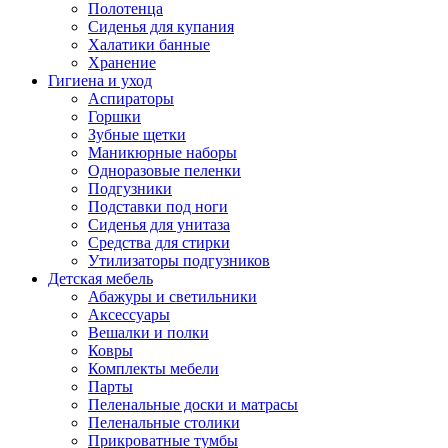
Полотенца
Сиденья для купания
Халатики банные
Хранение
Гигиена и уход
Аспираторы
Горшки
Зубные щетки
Маникюрные наборы
Одноразовые пеленки
Подгузники
Подставки под ноги
Сиденья для унитаза
Средства для стирки
Утилизаторы подгузников
Детская мебель
Абажуры и светильники
Аксессуары
Вешалки и полки
Ковры
Комплекты мебели
Парты
Пеленальные доски и матрасы
Пеленальные столики
Прикроватные тумбы