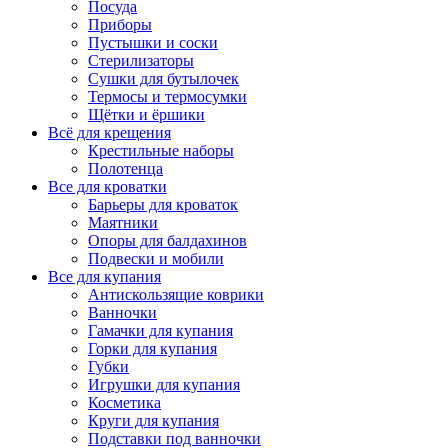
Посуда
Приборы
Пустышки и соски
Стерилизаторы
Сушки для бутылочек
Термосы и термосумки
Щётки и ёршики
Всё для крещения
Крестильные наборы
Полотенца
Все для кроватки
Барьеры для кроваток
Маятники
Опоры для балдахинов
Подвески и мобили
Все для купания
Антискользящие коврики
Ванночки
Гамачки для купания
Горки для купания
Губки
Игрушки для купания
Косметика
Круги для купания
Подставки под ванночки