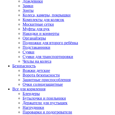
Дождевики
Замки
Зонты
Колеса, камеры, покрышки
Комплекты для колясок
Москитные сетки
Муфты для рук
Накидки и конверты
Органайзеры
Подножки для второго ребёнка
Подстаканники
Сумки
Сумки для транспортировки
Чехлы на колеса
Безопасность
Вожжи детские
Ворота безопасности
Защитные приспособления
Очки солнцезащитные
Все для кормления
Блендеры
Бутылочки и поильники
Держатели для пустышек
Нагрудники
Пароварки и подогреватели