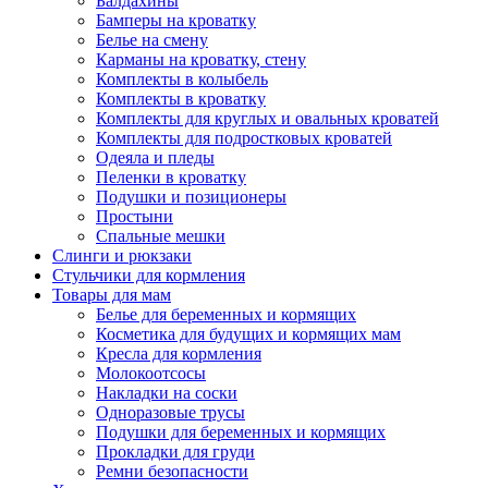
Балдахины
Бамперы на кроватку
Белье на смену
Карманы на кроватку, стену
Комплекты в колыбель
Комплекты в кроватку
Комплекты для круглых и овальных кроватей
Комплекты для подростковых кроватей
Одеяла и пледы
Пеленки в кроватку
Подушки и позиционеры
Простыни
Спальные мешки
Слинги и рюкзаки
Стульчики для кормления
Товары для мам
Белье для беременных и кормящих
Косметика для будущих и кормящих мам
Кресла для кормления
Молокоотсосы
Накладки на соски
Одноразовые трусы
Подушки для беременных и кормящих
Прокладки для груди
Ремни безопасности