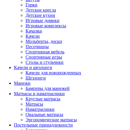
Горки
Детские кресла
Детские кухни
Игровые домики
Игровые комплексы
Качалки
Качели
Мольберты, доски
Песочницы
Спортивная мебель
Спортивные игры
Столы и стульчики
Качели и шезлонги
Качели для новорожденных
Шезлонги
Манежи
Бамперы для манежей
Матрасы и наматрасники
Круглые матрасы
Матрасы
Наматрасники
Овальные матрасы
Эргономические матрасы
Постельные принадлежности