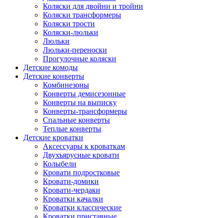
Коляски для двойни и тройни
Коляски трансформеры
Коляски трости
Коляски-люльки
Люльки
Люльки-переноски
Прогулочные коляски
Детские комоды
Детские конверты
Комбинезоны
Конверты демисезонные
Конверты на выписку
Конверты-трансформеры
Спальные конверты
Теплые конверты
Детские кроватки
Аксессуары к кроваткам
Двухъярусные кровати
Колыбели
Кровати подростковые
Кровати-домики
Кровати-чердаки
Кроватки качалки
Кроватки классические
Кроватки приставные