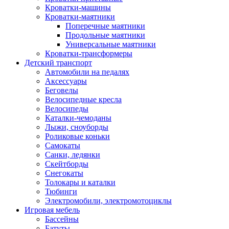
Кроватки-машины
Кроватки-маятники
Поперечные маятники
Продольные маятники
Универсальные маятники
Кроватки-трансформеры
Детский транспорт
Автомобили на педалях
Аксессуары
Беговелы
Велосипедные кресла
Велосипеды
Каталки-чемоданы
Лыжи, сноуборды
Роликовые коньки
Самокаты
Санки, ледянки
Скейтборды
Снегокаты
Толокары и каталки
Тюбинги
Электромобили, электромотоциклы
Игровая мебель
Бассейны
Батуты