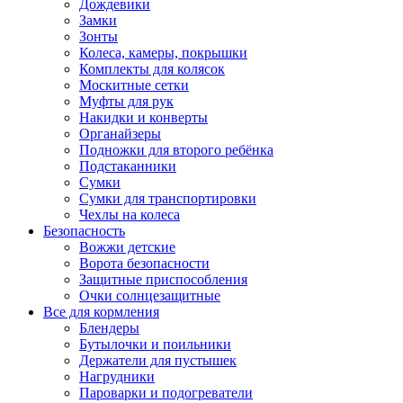
Дождевики
Замки
Зонты
Колеса, камеры, покрышки
Комплекты для колясок
Москитные сетки
Муфты для рук
Накидки и конверты
Органайзеры
Подножки для второго ребёнка
Подстаканники
Сумки
Сумки для транспортировки
Чехлы на колеса
Безопасность
Вожжи детские
Ворота безопасности
Защитные приспособления
Очки солнцезащитные
Все для кормления
Блендеры
Бутылочки и поильники
Держатели для пустышек
Нагрудники
Пароварки и подогреватели