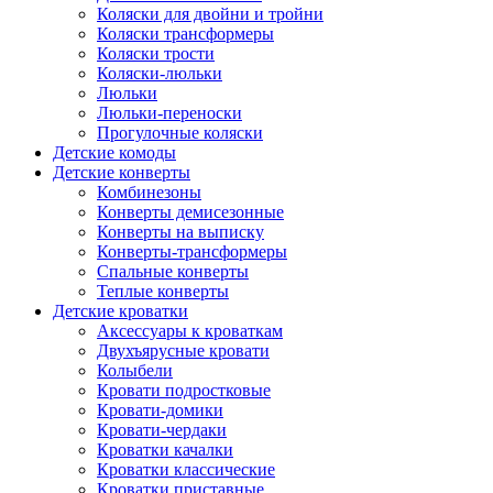
Коляски для двойни и тройни
Коляски трансформеры
Коляски трости
Коляски-люльки
Люльки
Люльки-переноски
Прогулочные коляски
Детские комоды
Детские конверты
Комбинезоны
Конверты демисезонные
Конверты на выписку
Конверты-трансформеры
Спальные конверты
Теплые конверты
Детские кроватки
Аксессуары к кроваткам
Двухъярусные кровати
Колыбели
Кровати подростковые
Кровати-домики
Кровати-чердаки
Кроватки качалки
Кроватки классические
Кроватки приставные