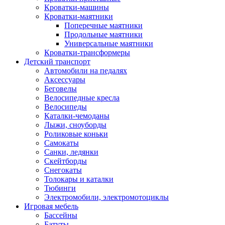
Кроватки-машины
Кроватки-маятники
Поперечные маятники
Продольные маятники
Универсальные маятники
Кроватки-трансформеры
Детский транспорт
Автомобили на педалях
Аксессуары
Беговелы
Велосипедные кресла
Велосипеды
Каталки-чемоданы
Лыжи, сноуборды
Роликовые коньки
Самокаты
Санки, ледянки
Скейтборды
Снегокаты
Толокары и каталки
Тюбинги
Электромобили, электромотоциклы
Игровая мебель
Бассейны
Батуты