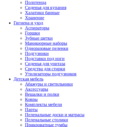
Полотенца
Сиденья для купания
Халатики банные
Хранение
Гигиена и уход
Аспираторы
Горшки
Зубные щетки
Маникюрные наборы
Одноразовые пеленки
Подгузники
Подставки под ноги
Сиденья для унитаза
Средства для стирки
Утилизаторы подгузников
Детская мебель
Абажуры и светильники
Аксессуары
Вешалки и полки
Ковры
Комплекты мебели
Парты
Пеленальные доски и матрасы
Пеленальные столики
Прикроватные тумбы