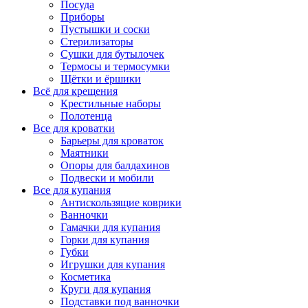
Посуда
Приборы
Пустышки и соски
Стерилизаторы
Сушки для бутылочек
Термосы и термосумки
Щётки и ёршики
Всё для крещения
Крестильные наборы
Полотенца
Все для кроватки
Барьеры для кроваток
Маятники
Опоры для балдахинов
Подвески и мобили
Все для купания
Антискользящие коврики
Ванночки
Гамачки для купания
Горки для купания
Губки
Игрушки для купания
Косметика
Круги для купания
Подставки под ванночки