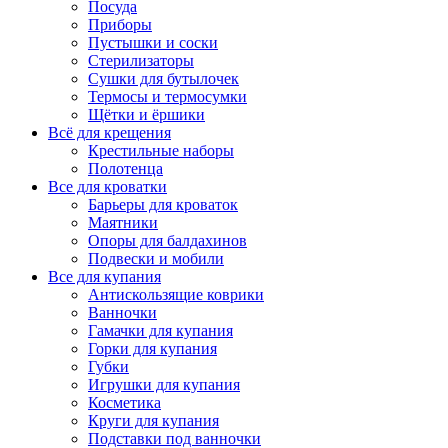
Посуда
Приборы
Пустышки и соски
Стерилизаторы
Сушки для бутылочек
Термосы и термосумки
Щётки и ёршики
Всё для крещения
Крестильные наборы
Полотенца
Все для кроватки
Барьеры для кроваток
Маятники
Опоры для балдахинов
Подвески и мобили
Все для купания
Антискользящие коврики
Ванночки
Гамачки для купания
Горки для купания
Губки
Игрушки для купания
Косметика
Круги для купания
Подставки под ванночки