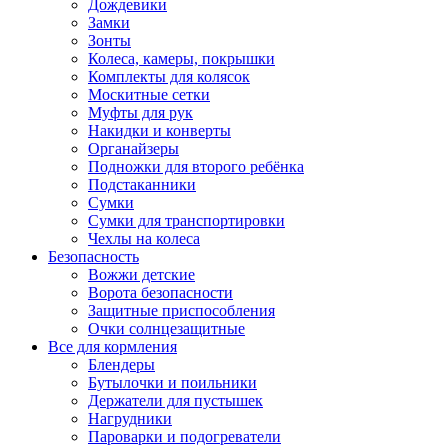
Дождевики
Замки
Зонты
Колеса, камеры, покрышки
Комплекты для колясок
Москитные сетки
Муфты для рук
Накидки и конверты
Органайзеры
Подножки для второго ребёнка
Подстаканники
Сумки
Сумки для транспортировки
Чехлы на колеса
Безопасность
Вожжи детские
Ворота безопасности
Защитные приспособления
Очки солнцезащитные
Все для кормления
Блендеры
Бутылочки и поильники
Держатели для пустышек
Нагрудники
Пароварки и подогреватели