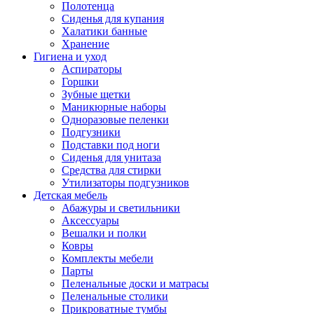
Полотенца
Сиденья для купания
Халатики банные
Хранение
Гигиена и уход
Аспираторы
Горшки
Зубные щетки
Маникюрные наборы
Одноразовые пеленки
Подгузники
Подставки под ноги
Сиденья для унитаза
Средства для стирки
Утилизаторы подгузников
Детская мебель
Абажуры и светильники
Аксессуары
Вешалки и полки
Ковры
Комплекты мебели
Парты
Пеленальные доски и матрасы
Пеленальные столики
Прикроватные тумбы