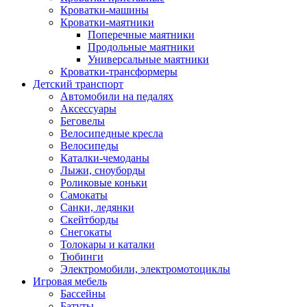
Кроватки-машины
Кроватки-маятники
Поперечные маятники
Продольные маятники
Универсальные маятники
Кроватки-трансформеры
Детский транспорт
Автомобили на педалях
Аксессуары
Беговелы
Велосипедные кресла
Велосипеды
Каталки-чемоданы
Лыжи, сноуборды
Роликовые коньки
Самокаты
Санки, ледянки
Скейтборды
Снегокаты
Толокары и каталки
Тюбинги
Электромобили, электромотоциклы
Игровая мебель
Бассейны
Батуты