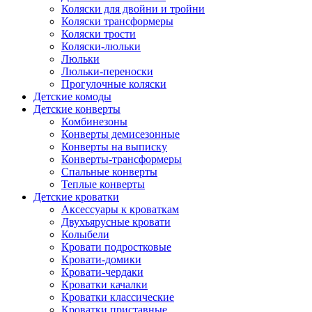
Коляски для двойни и тройни
Коляски трансформеры
Коляски трости
Коляски-люльки
Люльки
Люльки-переноски
Прогулочные коляски
Детские комоды
Детские конверты
Комбинезоны
Конверты демисезонные
Конверты на выписку
Конверты-трансформеры
Спальные конверты
Теплые конверты
Детские кроватки
Аксессуары к кроваткам
Двухъярусные кровати
Колыбели
Кровати подростковые
Кровати-домики
Кровати-чердаки
Кроватки качалки
Кроватки классические
Кроватки приставные