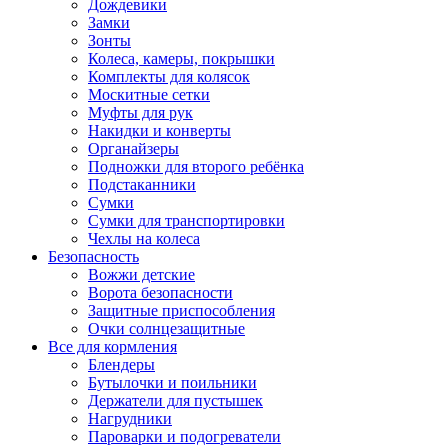
Дождевики
Замки
Зонты
Колеса, камеры, покрышки
Комплекты для колясок
Москитные сетки
Муфты для рук
Накидки и конверты
Органайзеры
Подножки для второго ребёнка
Подстаканники
Сумки
Сумки для транспортировки
Чехлы на колеса
Безопасность
Вожжи детские
Ворота безопасности
Защитные приспособления
Очки солнцезащитные
Все для кормления
Блендеры
Бутылочки и поильники
Держатели для пустышек
Нагрудники
Пароварки и подогреватели