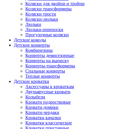
Коляски для двойни и тройни
Коляски трансформеры
Коляски трости
Коляски-люльки
Люльки
Люльки-переноски
Прогулочные коляски
Детские комоды
Детские конверты
Комбинезоны
Конверты демисезонные
Конверты на выписку
Конверты-трансформеры
Спальные конверты
Теплые конверты
Детские кроватки
Аксессуары к кроваткам
Двухъярусные кровати
Колыбели
Кровати подростковые
Кровати-домики
Кровати-чердаки
Кроватки качалки
Кроватки классические
Кроватки приставные