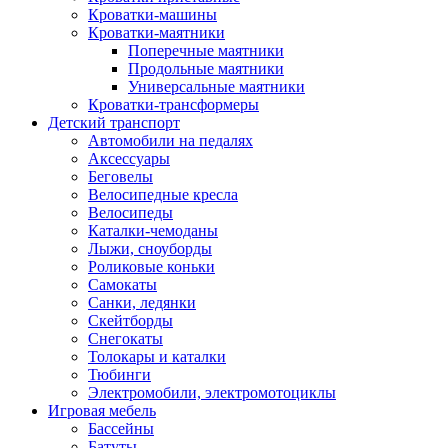
Кроватки-машины
Кроватки-маятники
Поперечные маятники
Продольные маятники
Универсальные маятники
Кроватки-трансформеры
Детский транспорт
Автомобили на педалях
Аксессуары
Беговелы
Велосипедные кресла
Велосипеды
Каталки-чемоданы
Лыжи, сноуборды
Роликовые коньки
Самокаты
Санки, ледянки
Скейтборды
Снегокаты
Толокары и каталки
Тюбинги
Электромобили, электромотоциклы
Игровая мебель
Бассейны
Батуты