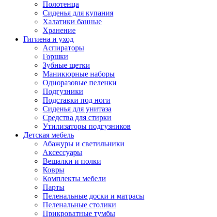
Полотенца
Сиденья для купания
Халатики банные
Хранение
Гигиена и уход
Аспираторы
Горшки
Зубные щетки
Маникюрные наборы
Одноразовые пеленки
Подгузники
Подставки под ноги
Сиденья для унитаза
Средства для стирки
Утилизаторы подгузников
Детская мебель
Абажуры и светильники
Аксессуары
Вешалки и полки
Ковры
Комплекты мебели
Парты
Пеленальные доски и матрасы
Пеленальные столики
Прикроватные тумбы