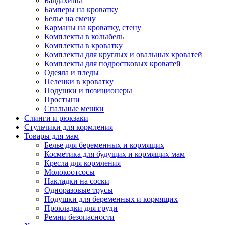
Балдахины
Бамперы на кроватку
Белье на смену
Карманы на кроватку, стену
Комплекты в колыбель
Комплекты в кроватку
Комплекты для круглых и овальных кроватей
Комплекты для подростковых кроватей
Одеяла и пледы
Пеленки в кроватку
Подушки и позиционеры
Простыни
Спальные мешки
Слинги и рюкзаки
Стульчики для кормления
Товары для мам
Белье для беременных и кормящих
Косметика для будущих и кормящих мам
Кресла для кормления
Молокоотсосы
Накладки на соски
Одноразовые трусы
Подушки для беременных и кормящих
Прокладки для груди
Ремни безопасности