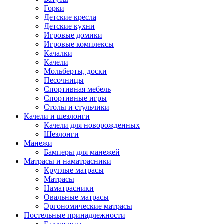
Горки
Детские кресла
Детские кухни
Игровые домики
Игровые комплексы
Качалки
Качели
Мольберты, доски
Песочницы
Спортивная мебель
Спортивные игры
Столы и стульчики
Качели и шезлонги
Качели для новорожденных
Шезлонги
Манежи
Бамперы для манежей
Матрасы и наматрасники
Круглые матрасы
Матрасы
Наматрасники
Овальные матрасы
Эргономические матрасы
Постельные принадлежности