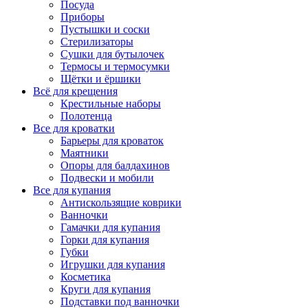
Посуда
Приборы
Пустышки и соски
Стерилизаторы
Сушки для бутылочек
Термосы и термосумки
Щётки и ёршики
Всё для крещения
Крестильные наборы
Полотенца
Все для кроватки
Барьеры для кроваток
Маятники
Опоры для балдахинов
Подвески и мобили
Все для купания
Антискользящие коврики
Ванночки
Гамачки для купания
Горки для купания
Губки
Игрушки для купания
Косметика
Круги для купания
Подставки под ванночки