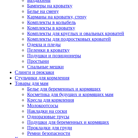
Балдахины
Бамперы на кроватку
Белье на смену
Карманы на кроватку, стену
Комплекты в колыбель
Комплекты в кроватку
Комплекты для круглых и овальных кроватей
Комплекты для подростковых кроватей
Одеяла и пледы
Пеленки в кроватку
Подушки и позиционеры
Простыни
Спальные мешки
Слинги и рюкзаки
Стульчики для кормления
Товары для мам
Белье для беременных и кормящих
Косметика для будущих и кормящих мам
Кресла для кормления
Молокоотсосы
Накладки на соски
Одноразовые трусы
Подушки для беременных и кормящих
Прокладки для груди
Ремни безопасности