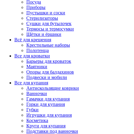
Посуда
Приборы
Пустышки и соски
Стерилизаторы
Сушки для бутылочек
Термосы и термосумки
Щётки и ёршики
Всё для крещения
Крестильные наборы
Полотенца
Все для кроватки
Барьеры для кроваток
Маятники
Опоры для балдахинов
Подвески и мобили
Все для купания
Антискользящие коврики
Ванночки
Гамачки для купания
Горки для купания
Губки
Игрушки для купания
Косметика
Круги для купания
Подставки под ванночки