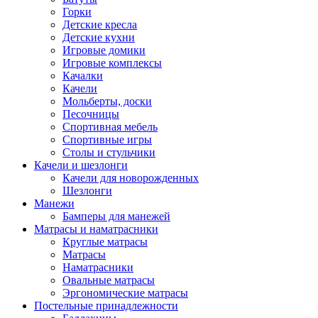
Горки
Детские кресла
Детские кухни
Игровые домики
Игровые комплексы
Качалки
Качели
Мольберты, доски
Песочницы
Спортивная мебель
Спортивные игры
Столы и стульчики
Качели и шезлонги
Качели для новорожденных
Шезлонги
Манежи
Бамперы для манежей
Матрасы и наматрасники
Круглые матрасы
Матрасы
Наматрасники
Овальные матрасы
Эргономические матрасы
Постельные принадлежности