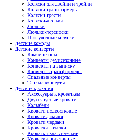
Коляски для двойни и тройни
Коляски трансформеры
Коляски трости
Коляски-люльки
Люльки
Люльки-переноски
Прогулочные коляски
Детские комоды
Детские конверты
Комбинезоны
Конверты демисезонные
Конверты на выписку
Конверты-трансформеры
Спальные конверты
Теплые конверты
Детские кроватки
Аксессуары к кроваткам
Двухъярусные кровати
Колыбели
Кровати подростковые
Кровати-домики
Кровати-чердаки
Кроватки качалки
Кроватки классические
Кроватки приставные