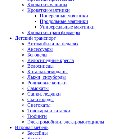
Кроватки-машины
Кроватки-маятники
Поперечные маятники
Продольные маятники
Универсальные маятники
Кроватки-трансформеры
Детский транспорт
Автомобили на педалях
Аксессуары
Беговелы
Велосипедные кресла
Велосипеды
Каталки-чемоданы
Лыжи, сноуборды
Роликовые коньки
Самокаты
Санки, ледянки
Скейтборды
Снегокаты
Толокары и каталки
Тюбинги
Электромобили, электромотоциклы
Игровая мебель
Бассейны
Батуты