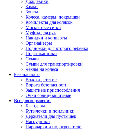
Дождевики
Замки
Зонты
Колеса, камеры, покрышки
Комплекты для колясок
Москитные сетки
Муфты для рук
Накидки и конверты
Органайзеры
Подножки для второго ребёнка
Подстаканники
Сумки
Сумки для транспортировки
Чехлы на колеса
Безопасность
Вожжи детские
Ворота безопасности
Защитные приспособления
Очки солнцезащитные
Все для кормления
Блендеры
Бутылочки и поильники
Держатели для пустышек
Нагрудники
Пароварки и подогреватели