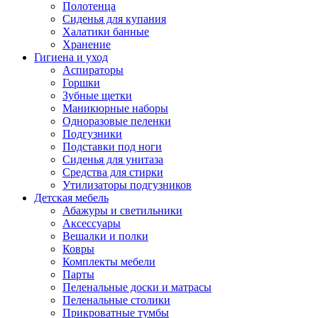
Полотенца
Сиденья для купания
Халатики банные
Хранение
Гигиена и уход
Аспираторы
Горшки
Зубные щетки
Маникюрные наборы
Одноразовые пеленки
Подгузники
Подставки под ноги
Сиденья для унитаза
Средства для стирки
Утилизаторы подгузников
Детская мебель
Абажуры и светильники
Аксессуары
Вешалки и полки
Ковры
Комплекты мебели
Парты
Пеленальные доски и матрасы
Пеленальные столики
Прикроватные тумбы