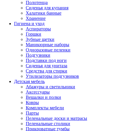
Полотенца
Сиденья для купания
Халатики банные
Хранение
Гигиена и уход
Аспираторы
Горшки
Зубные щетки
Маникюрные наборы
Одноразовые пеленки
Подгузники
Подставки под ноги
Сиденья для унитаза
Средства для стирки
Утилизаторы подгузников
Детская мебель
Абажуры и светильники
Аксессуары
Вешалки и полки
Ковры
Комплекты мебели
Парты
Пеленальные доски и матрасы
Пеленальные столики
Прикроватные тумбы