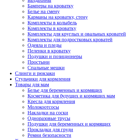
Балдахины
Бамперы на кроватку
Белье на смену
Карманы на кроватку, стену
Комплекты в колыбель
Комплекты в кроватку
Комплекты для круглых и овальных кроватей
Комплекты для подростковых кроватей
Одеяла и пледы
Пеленки в кроватку
Подушки и позиционеры
Простыни
Спальные мешки
Слинги и рюкзаки
Стульчики для кормления
Товары для мам
Белье для беременных и кормящих
Косметика для будущих и кормящих мам
Кресла для кормления
Молокоотсосы
Накладки на соски
Одноразовые трусы
Подушки для беременных и кормящих
Прокладки для груди
Ремни безопасности