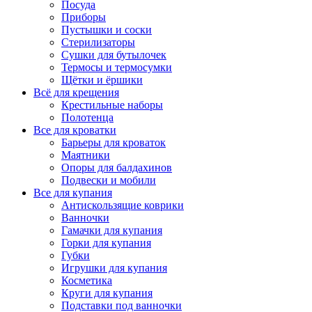
Посуда
Приборы
Пустышки и соски
Стерилизаторы
Сушки для бутылочек
Термосы и термосумки
Щётки и ёршики
Всё для крещения
Крестильные наборы
Полотенца
Все для кроватки
Барьеры для кроваток
Маятники
Опоры для балдахинов
Подвески и мобили
Все для купания
Антискользящие коврики
Ванночки
Гамачки для купания
Горки для купания
Губки
Игрушки для купания
Косметика
Круги для купания
Подставки под ванночки