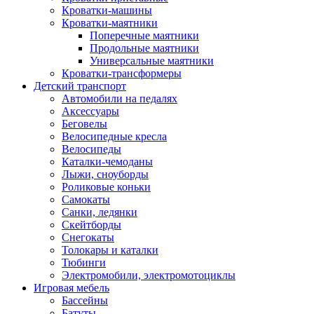
Кроватки-машины
Кроватки-маятники
Поперечные маятники
Продольные маятники
Универсальные маятники
Кроватки-трансформеры
Детский транспорт
Автомобили на педалях
Аксессуары
Беговелы
Велосипедные кресла
Велосипеды
Каталки-чемоданы
Лыжи, сноуборды
Роликовые коньки
Самокаты
Санки, ледянки
Скейтборды
Снегокаты
Толокары и каталки
Тюбинги
Электромобили, электромотоциклы
Игровая мебель
Бассейны
Батуты