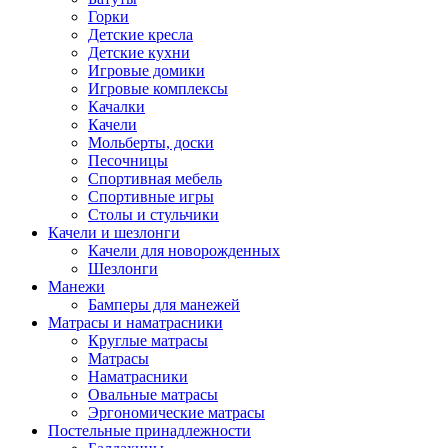
Горки
Детские кресла
Детские кухни
Игровые домики
Игровые комплексы
Качалки
Качели
Мольберты, доски
Песочницы
Спортивная мебель
Спортивные игры
Столы и стульчики
Качели и шезлонги
Качели для новорожденных
Шезлонги
Манежи
Бамперы для манежей
Матрасы и наматрасники
Круглые матрасы
Матрасы
Наматрасники
Овальные матрасы
Эргономические матрасы
Постельные принадлежности