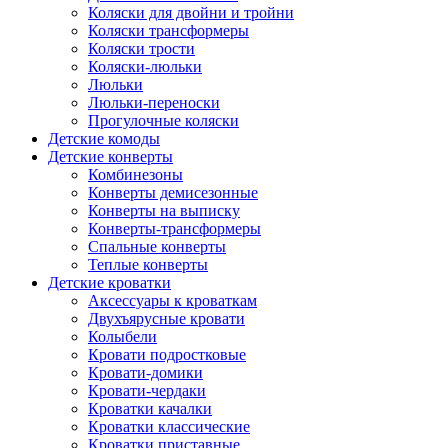
Коляски для двойни и тройни
Коляски трансформеры
Коляски трости
Коляски-люльки
Люльки
Люльки-переноски
Прогулочные коляски
Детские комоды
Детские конверты
Комбинезоны
Конверты демисезонные
Конверты на выписку
Конверты-трансформеры
Спальные конверты
Теплые конверты
Детские кроватки
Аксессуары к кроваткам
Двухъярусные кровати
Колыбели
Кровати подростковые
Кровати-домики
Кровати-чердаки
Кроватки качалки
Кроватки классические
Кроватки приставные