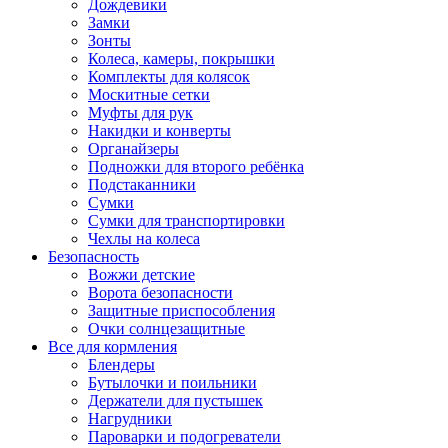
Дождевики
Замки
Зонты
Колеса, камеры, покрышки
Комплекты для колясок
Москитные сетки
Муфты для рук
Накидки и конверты
Органайзеры
Подножки для второго ребёнка
Подстаканники
Сумки
Сумки для транспортировки
Чехлы на колеса
Безопасность
Вожжи детские
Ворота безопасности
Защитные приспособления
Очки солнцезащитные
Все для кормления
Блендеры
Бутылочки и поильники
Держатели для пустышек
Нагрудники
Пароварки и подогреватели