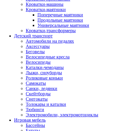
Кроватки-машины
Кроватки-маятники
Поперечные маятники
Продольные маятники
Универсальные маятники
Кроватки-трансформеры
Детский транспорт
Автомобили на педалях
Аксессуары
Беговелы
Велосипедные кресла
Велосипеды
Каталки-чемоданы
Лыжи, сноуборды
Роликовые коньки
Самокаты
Санки, ледянки
Скейтборды
Снегокаты
Толокары и каталки
Тюбинги
Электромобили, электромотоциклы
Игровая мебель
Бассейны
Батуты