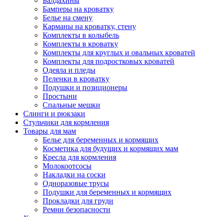
Балдахины
Бамперы на кроватку
Белье на смену
Карманы на кроватку, стену
Комплекты в колыбель
Комплекты в кроватку
Комплекты для круглых и овальных кроватей
Комплекты для подростковых кроватей
Одеяла и пледы
Пеленки в кроватку
Подушки и позиционеры
Простыни
Спальные мешки
Слинги и рюкзаки
Стульчики для кормления
Товары для мам
Белье для беременных и кормящих
Косметика для будущих и кормящих мам
Кресла для кормления
Молокоотсосы
Накладки на соски
Одноразовые трусы
Подушки для беременных и кормящих
Прокладки для груди
Ремни безопасности