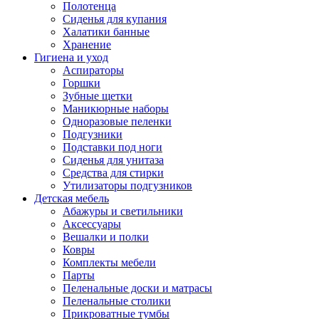
Полотенца
Сиденья для купания
Халатики банные
Хранение
Гигиена и уход
Аспираторы
Горшки
Зубные щетки
Маникюрные наборы
Одноразовые пеленки
Подгузники
Подставки под ноги
Сиденья для унитаза
Средства для стирки
Утилизаторы подгузников
Детская мебель
Абажуры и светильники
Аксессуары
Вешалки и полки
Ковры
Комплекты мебели
Парты
Пеленальные доски и матрасы
Пеленальные столики
Прикроватные тумбы