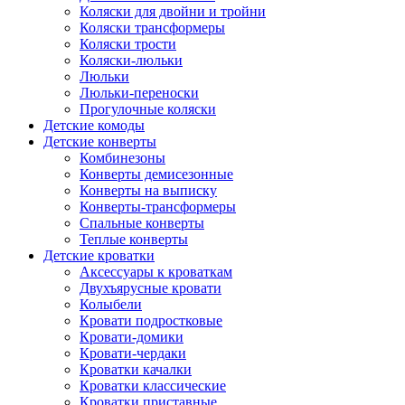
Коляски для двойни и тройни
Коляски трансформеры
Коляски трости
Коляски-люльки
Люльки
Люльки-переноски
Прогулочные коляски
Детские комоды
Детские конверты
Комбинезоны
Конверты демисезонные
Конверты на выписку
Конверты-трансформеры
Спальные конверты
Теплые конверты
Детские кроватки
Аксессуары к кроваткам
Двухъярусные кровати
Колыбели
Кровати подростковые
Кровати-домики
Кровати-чердаки
Кроватки качалки
Кроватки классические
Кроватки приставные