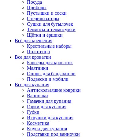
Посуда
Приборы
Пустышки и соски
Стерилизаторы
Сушки для бутылочек
Термосы и термосумки
Щётки и ёршики
Всё для крещения
Крестильные наборы
Полотенца
Все для кроватки
Барьеры для кроваток
Маятники
Опоры для балдахинов
Подвески и мобили
Все для купания
Антискользящие коврики
Ванночки
Гамачки для купания
Горки для купания
Губки
Игрушки для купания
Косметика
Круги для купания
Подставки под ванночки