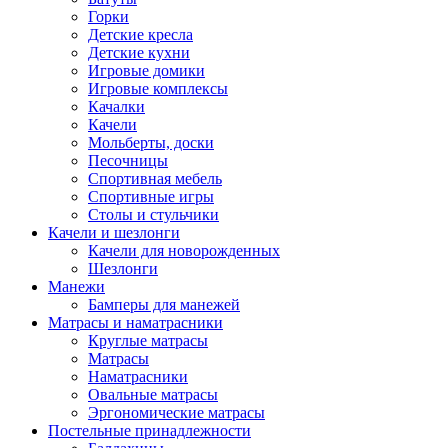
Горки
Детские кресла
Детские кухни
Игровые домики
Игровые комплексы
Качалки
Качели
Мольберты, доски
Песочницы
Спортивная мебель
Спортивные игры
Столы и стульчики
Качели и шезлонги
Качели для новорожденных
Шезлонги
Манежи
Бамперы для манежей
Матрасы и наматрасники
Круглые матрасы
Матрасы
Наматрасники
Овальные матрасы
Эргономические матрасы
Постельные принадлежности