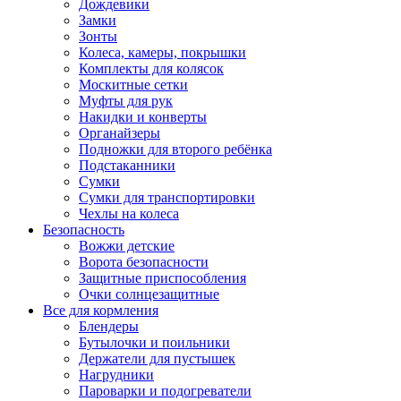
Дождевики
Замки
Зонты
Колеса, камеры, покрышки
Комплекты для колясок
Москитные сетки
Муфты для рук
Накидки и конверты
Органайзеры
Подножки для второго ребёнка
Подстаканники
Сумки
Сумки для транспортировки
Чехлы на колеса
Безопасность
Вожжи детские
Ворота безопасности
Защитные приспособления
Очки солнцезащитные
Все для кормления
Блендеры
Бутылочки и поильники
Держатели для пустышек
Нагрудники
Пароварки и подогреватели