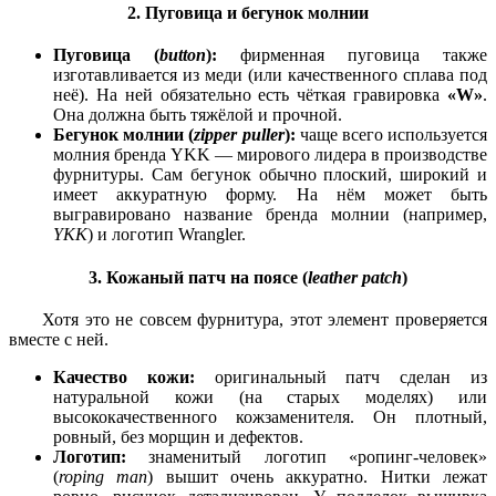
2. Пуговица и бегунок молнии
Пуговица (
button
):
фирменная пуговица также
изготавливается из меди (или качественного сплава под
неё). На ней обязательно есть чёткая гравировка
«W»
.
Она должна быть тяжёлой и прочной.
Бегунок молнии (
zipper puller
):
чаще всего используется
молния бренда YKK — мирового лидера в производстве
фурнитуры. Сам бегунок обычно плоский, широкий и
имеет аккуратную форму. На нём может быть
выгравировано название бренда молнии (например,
YKK
) и логотип Wrangler.
3. Кожаный патч на поясе (
leather patch
)
Хотя это не совсем фурнитура, этот элемент проверяется
вместе с ней.
Качество кожи:
оригинальный патч сделан из
натуральной кожи (на старых моделях) или
высококачественного кожзаменителя. Он плотный,
ровный, без морщин и дефектов.
Логотип:
знаменитый логотип «ропинг-человек»
(
roping man
) вышит очень аккуратно. Нитки лежат