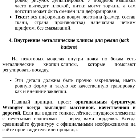
ровно, рисунок детализирован. У подделок вышивка
часто выглядит плоской, нитки могут торчать, а сам
логотип может быть смещён или деформирован.
Текст:
вся информация вокруг логотипа (размер, состав
ткани, страна производства) напечатана чётким
шрифтом, без смазываний.
4. Внутренние металлические клипсы для ремня (
tack
buttons
)
На некоторых моделях внутри пояса по бокам есть
металлические кнопки-клипсы, которые помогают
регулировать посадку.
Эти детали должны быть прочно закреплены, иметь
ровную форму и такую же качественную гравировку,
как и внешние заклёпки.
Главный принцип прост:
оригинальная фурнитура
Wrangler всегда выглядит массивной, качественной и
дорогой.
Если вы видите тонкие, лёгкие, гнущиеся элементы
с нечёткими надписями — перед вами подделка. Всегда
сравнивайте фурнитуру с официальными изображениями на
сайте производителя или продавца.