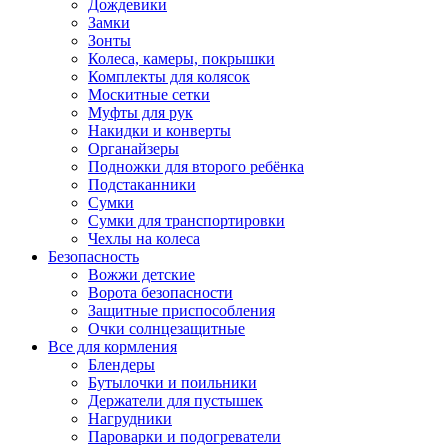
Дождевики
Замки
Зонты
Колеса, камеры, покрышки
Комплекты для колясок
Москитные сетки
Муфты для рук
Накидки и конверты
Органайзеры
Подножки для второго ребёнка
Подстаканники
Сумки
Сумки для транспортировки
Чехлы на колеса
Безопасность
Вожжи детские
Ворота безопасности
Защитные приспособления
Очки солнцезащитные
Все для кормления
Блендеры
Бутылочки и поильники
Держатели для пустышек
Нагрудники
Пароварки и подогреватели