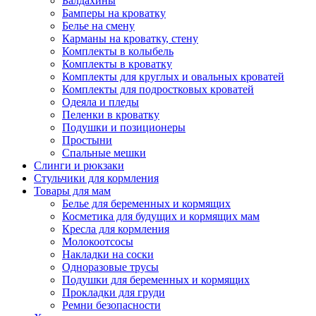
Балдахины
Бамперы на кроватку
Белье на смену
Карманы на кроватку, стену
Комплекты в колыбель
Комплекты в кроватку
Комплекты для круглых и овальных кроватей
Комплекты для подростковых кроватей
Одеяла и пледы
Пеленки в кроватку
Подушки и позиционеры
Простыни
Спальные мешки
Слинги и рюкзаки
Стульчики для кормления
Товары для мам
Белье для беременных и кормящих
Косметика для будущих и кормящих мам
Кресла для кормления
Молокоотсосы
Накладки на соски
Одноразовые трусы
Подушки для беременных и кормящих
Прокладки для груди
Ремни безопасности