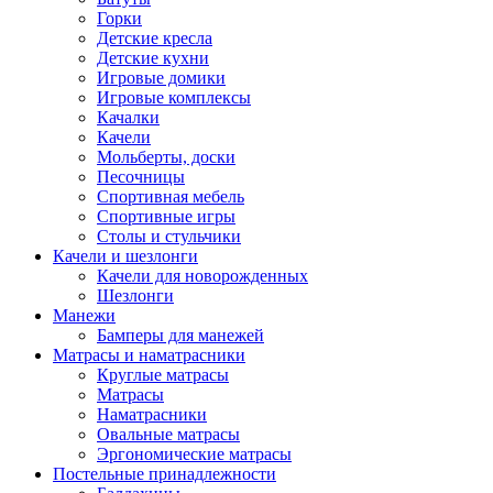
Горки
Детские кресла
Детские кухни
Игровые домики
Игровые комплексы
Качалки
Качели
Мольберты, доски
Песочницы
Спортивная мебель
Спортивные игры
Столы и стульчики
Качели и шезлонги
Качели для новорожденных
Шезлонги
Манежи
Бамперы для манежей
Матрасы и наматрасники
Круглые матрасы
Матрасы
Наматрасники
Овальные матрасы
Эргономические матрасы
Постельные принадлежности