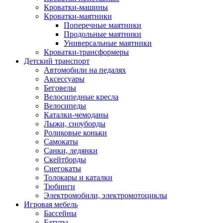
Кроватки-машины
Кроватки-маятники
Поперечные маятники
Продольные маятники
Универсальные маятники
Кроватки-трансформеры
Детский транспорт
Автомобили на педалях
Аксессуары
Беговелы
Велосипедные кресла
Велосипеды
Каталки-чемоданы
Лыжи, сноуборды
Роликовые коньки
Самокаты
Санки, ледянки
Скейтборды
Снегокаты
Толокары и каталки
Тюбинги
Электромобили, электромотоциклы
Игровая мебель
Бассейны
Батуты