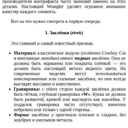
производители контрафакта часто экономят именно на этих
деталях. Настоящий Wrangler уделяет огромное внимание
качеству каждого элемента.
Вот на что нужно смотреть в первую очередь:
1. Заклёпки (
rivets
)
Это главный и самый известный признак.
Материал:
классические модели (особенно Cowboy Cut
и винтажные линейки) имеют
медные
заклёпки. Они не
должны быть окрашены или покрыты плёнкой — это
должен быть настоящий металл медного цвета. На
современных моделях могут использоваться
никелированные или стальные заклёпки, но они всегда
выглядят массивно и качественно.
Гравировка:
с обеих сторон каждой заклёпки должна
быть чёткая, глубокая гравировка
«W»
. Буква не должна
быть размытой, кривой или выглядеть как наклейка. У
подделок гравировка часто отсутствует, нанесена
небрежно или только с одной стороны.
Форма:
заклёпки у оригинала плоские и гладкие, без
зазубрин и наплывов металла.