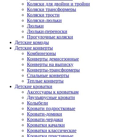
Коляски для двойни и тройни
Коляски трансформеры
Коляски трости
Коляски-люльки
Люльки
Люльки-переноски
Прогулочные коляски
Детские комоды
Детские конверты
Комбинезоны
Конверты демисезонные
Конверты на выписку
Конверты-трансформеры
Спальные конверты
Теплые конверты
Детские кроватки
Аксессуары к кроваткам
Двухъярусные кровати
Колыбели
Кровати подростковые
Кровати-домики
Кровати-чердаки
Кроватки качалки
Кроватки классические
Кроватки приставные