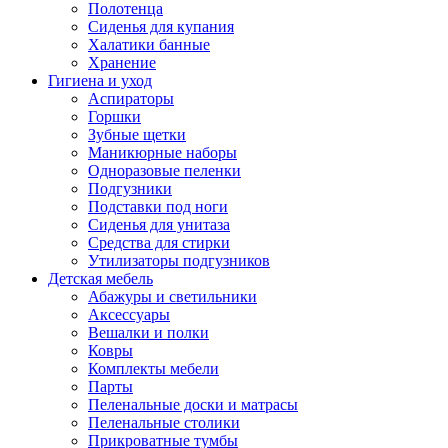
Полотенца
Сиденья для купания
Халатики банные
Хранение
Гигиена и уход
Аспираторы
Горшки
Зубные щетки
Маникюрные наборы
Одноразовые пеленки
Подгузники
Подставки под ноги
Сиденья для унитаза
Средства для стирки
Утилизаторы подгузников
Детская мебель
Абажуры и светильники
Аксессуары
Вешалки и полки
Ковры
Комплекты мебели
Парты
Пеленальные доски и матрасы
Пеленальные столики
Прикроватные тумбы