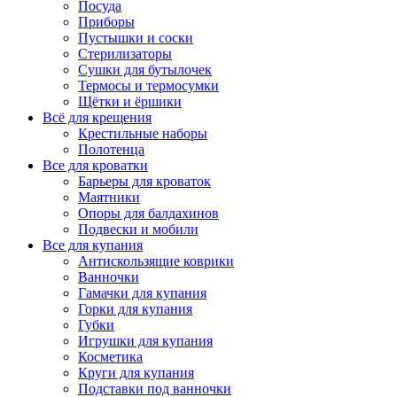
Посуда
Приборы
Пустышки и соски
Стерилизаторы
Сушки для бутылочек
Термосы и термосумки
Щётки и ёршики
Всё для крещения
Крестильные наборы
Полотенца
Все для кроватки
Барьеры для кроваток
Маятники
Опоры для балдахинов
Подвески и мобили
Все для купания
Антискользящие коврики
Ванночки
Гамачки для купания
Горки для купания
Губки
Игрушки для купания
Косметика
Круги для купания
Подставки под ванночки