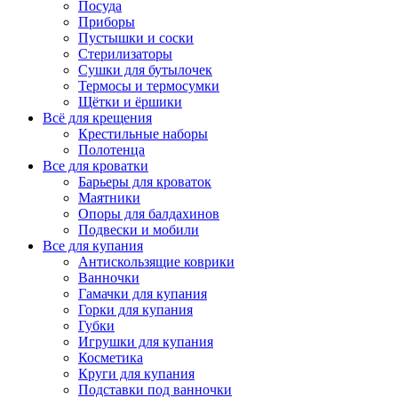
Посуда
Приборы
Пустышки и соски
Стерилизаторы
Сушки для бутылочек
Термосы и термосумки
Щётки и ёршики
Всё для крещения
Крестильные наборы
Полотенца
Все для кроватки
Барьеры для кроваток
Маятники
Опоры для балдахинов
Подвески и мобили
Все для купания
Антискользящие коврики
Ванночки
Гамачки для купания
Горки для купания
Губки
Игрушки для купания
Косметика
Круги для купания
Подставки под ванночки