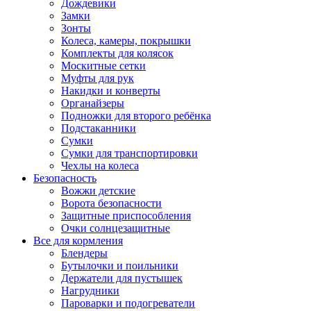
Дождевики
Замки
Зонты
Колеса, камеры, покрышки
Комплекты для колясок
Москитные сетки
Муфты для рук
Накидки и конверты
Органайзеры
Подножки для второго ребёнка
Подстаканники
Сумки
Сумки для транспортировки
Чехлы на колеса
Безопасность
Вожжи детские
Ворота безопасности
Защитные приспособления
Очки солнцезащитные
Все для кормления
Блендеры
Бутылочки и поильники
Держатели для пустышек
Нагрудники
Пароварки и подогреватели