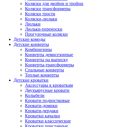
Коляски для двойни и тройни
Коляски трансформеры
Коляски трости
Коляски-люльки
Люльки
Люльки-переноски
Прогулочные коляски
Детские комоды
Детские конверты
Комбинезоны
Конверты демисезонные
Конверты на выписку
Конверты-трансформеры
Спальные конверты
Теплые конверты
Детские кроватки
Аксессуары к кроваткам
Двухъярусные кровати
Колыбели
Кровати подростковые
Кровати-домики
Кровати-чердаки
Кроватки качалки
Кроватки классические
Кроватки приставные