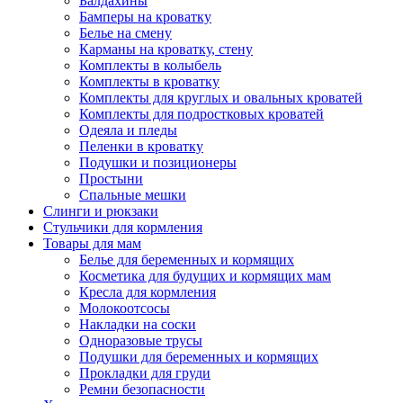
Балдахины
Бамперы на кроватку
Белье на смену
Карманы на кроватку, стену
Комплекты в колыбель
Комплекты в кроватку
Комплекты для круглых и овальных кроватей
Комплекты для подростковых кроватей
Одеяла и пледы
Пеленки в кроватку
Подушки и позиционеры
Простыни
Спальные мешки
Слинги и рюкзаки
Стульчики для кормления
Товары для мам
Белье для беременных и кормящих
Косметика для будущих и кормящих мам
Кресла для кормления
Молокоотсосы
Накладки на соски
Одноразовые трусы
Подушки для беременных и кормящих
Прокладки для груди
Ремни безопасности