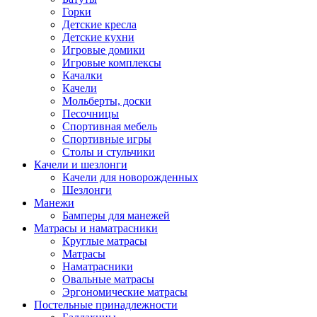
Горки
Детские кресла
Детские кухни
Игровые домики
Игровые комплексы
Качалки
Качели
Мольберты, доски
Песочницы
Спортивная мебель
Спортивные игры
Столы и стульчики
Качели и шезлонги
Качели для новорожденных
Шезлонги
Манежи
Бамперы для манежей
Матрасы и наматрасники
Круглые матрасы
Матрасы
Наматрасники
Овальные матрасы
Эргономические матрасы
Постельные принадлежности