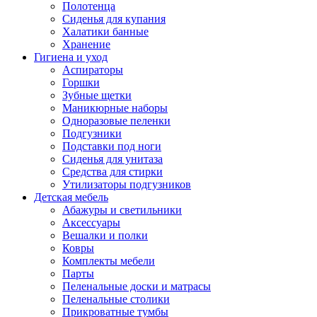
Полотенца
Сиденья для купания
Халатики банные
Хранение
Гигиена и уход
Аспираторы
Горшки
Зубные щетки
Маникюрные наборы
Одноразовые пеленки
Подгузники
Подставки под ноги
Сиденья для унитаза
Средства для стирки
Утилизаторы подгузников
Детская мебель
Абажуры и светильники
Аксессуары
Вешалки и полки
Ковры
Комплекты мебели
Парты
Пеленальные доски и матрасы
Пеленальные столики
Прикроватные тумбы