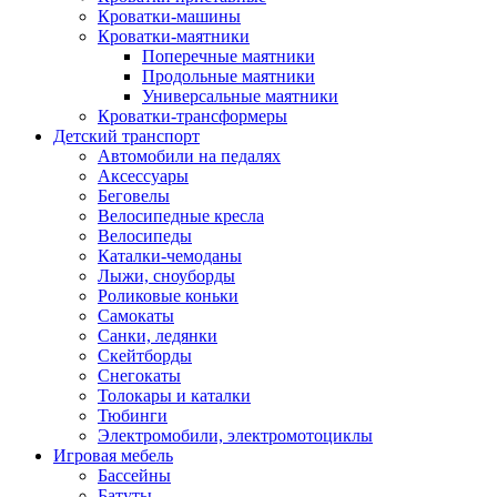
Кроватки-машины
Кроватки-маятники
Поперечные маятники
Продольные маятники
Универсальные маятники
Кроватки-трансформеры
Детский транспорт
Автомобили на педалях
Аксессуары
Беговелы
Велосипедные кресла
Велосипеды
Каталки-чемоданы
Лыжи, сноуборды
Роликовые коньки
Самокаты
Санки, ледянки
Скейтборды
Снегокаты
Толокары и каталки
Тюбинги
Электромобили, электромотоциклы
Игровая мебель
Бассейны
Батуты