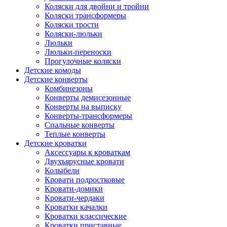
Коляски для двойни и тройни
Коляски трансформеры
Коляски трости
Коляски-люльки
Люльки
Люльки-переноски
Прогулочные коляски
Детские комоды
Детские конверты
Комбинезоны
Конверты демисезонные
Конверты на выписку
Конверты-трансформеры
Спальные конверты
Теплые конверты
Детские кроватки
Аксессуары к кроваткам
Двухъярусные кровати
Колыбели
Кровати подростковые
Кровати-домики
Кровати-чердаки
Кроватки качалки
Кроватки классические
Кроватки приставные