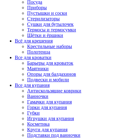
Посуда
Приборы
Пустышки и соски
Стерилизаторы
Сушки для бутылочек
Термосы и термосумки
Щётки и ёршики
Всё для крещения
Крестильные наборы
Полотенца
Все для кроватки
Барьеры для кроваток
Маятники
Опоры для балдахинов
Подвески и мобили
Все для купания
Антискользящие коврики
Ванночки
Гамачки для купания
Горки для купания
Губки
Игрушки для купания
Косметика
Круги для купания
Подставки под ванночки