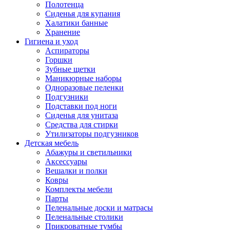
Полотенца
Сиденья для купания
Халатики банные
Хранение
Гигиена и уход
Аспираторы
Горшки
Зубные щетки
Маникюрные наборы
Одноразовые пеленки
Подгузники
Подставки под ноги
Сиденья для унитаза
Средства для стирки
Утилизаторы подгузников
Детская мебель
Абажуры и светильники
Аксессуары
Вешалки и полки
Ковры
Комплекты мебели
Парты
Пеленальные доски и матрасы
Пеленальные столики
Прикроватные тумбы