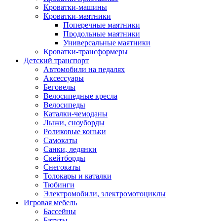
Кроватки-машины
Кроватки-маятники
Поперечные маятники
Продольные маятники
Универсальные маятники
Кроватки-трансформеры
Детский транспорт
Автомобили на педалях
Аксессуары
Беговелы
Велосипедные кресла
Велосипеды
Каталки-чемоданы
Лыжи, сноуборды
Роликовые коньки
Самокаты
Санки, ледянки
Скейтборды
Снегокаты
Толокары и каталки
Тюбинги
Электромобили, электромотоциклы
Игровая мебель
Бассейны
Батуты