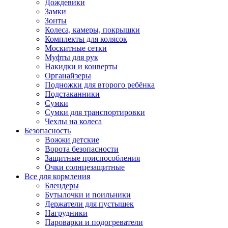
Дождевики
Замки
Зонты
Колеса, камеры, покрышки
Комплекты для колясок
Москитные сетки
Муфты для рук
Накидки и конверты
Органайзеры
Подножки для второго ребёнка
Подстаканники
Сумки
Сумки для транспортировки
Чехлы на колеса
Безопасность
Вожжи детские
Ворота безопасности
Защитные приспособления
Очки солнцезащитные
Все для кормления
Блендеры
Бутылочки и поильники
Держатели для пустышек
Нагрудники
Пароварки и подогреватели