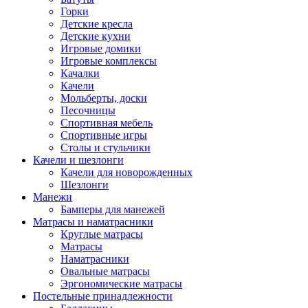
Горки
Детские кресла
Детские кухни
Игровые домики
Игровые комплексы
Качалки
Качели
Мольберты, доски
Песочницы
Спортивная мебель
Спортивные игры
Столы и стульчики
Качели и шезлонги
Качели для новорожденных
Шезлонги
Манежи
Бамперы для манежей
Матрасы и наматрасники
Круглые матрасы
Матрасы
Наматрасники
Овальные матрасы
Эргономические матрасы
Постельные принадлежности