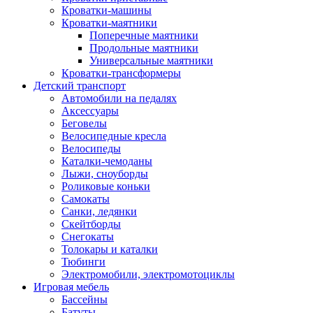
Кроватки-машины
Кроватки-маятники
Поперечные маятники
Продольные маятники
Универсальные маятники
Кроватки-трансформеры
Детский транспорт
Автомобили на педалях
Аксессуары
Беговелы
Велосипедные кресла
Велосипеды
Каталки-чемоданы
Лыжи, сноуборды
Роликовые коньки
Самокаты
Санки, ледянки
Скейтборды
Снегокаты
Толокары и каталки
Тюбинги
Электромобили, электромотоциклы
Игровая мебель
Бассейны
Батуты