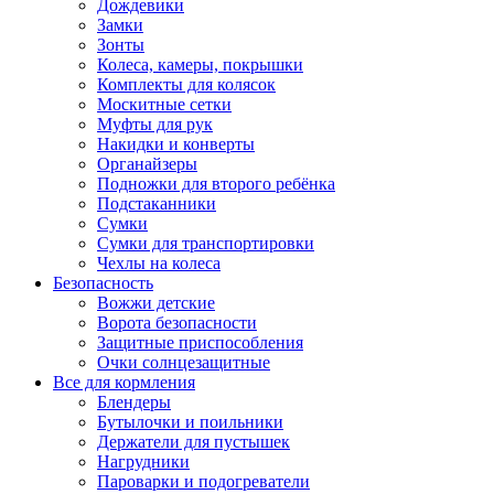
Дождевики
Замки
Зонты
Колеса, камеры, покрышки
Комплекты для колясок
Москитные сетки
Муфты для рук
Накидки и конверты
Органайзеры
Подножки для второго ребёнка
Подстаканники
Сумки
Сумки для транспортировки
Чехлы на колеса
Безопасность
Вожжи детские
Ворота безопасности
Защитные приспособления
Очки солнцезащитные
Все для кормления
Блендеры
Бутылочки и поильники
Держатели для пустышек
Нагрудники
Пароварки и подогреватели