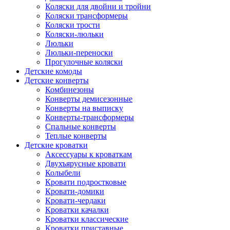
Коляски для двойни и тройни
Коляски трансформеры
Коляски трости
Коляски-люльки
Люльки
Люльки-переноски
Прогулочные коляски
Детские комоды
Детские конверты
Комбинезоны
Конверты демисезонные
Конверты на выписку
Конверты-трансформеры
Спальные конверты
Теплые конверты
Детские кроватки
Аксессуары к кроваткам
Двухъярусные кровати
Колыбели
Кровати подростковые
Кровати-домики
Кровати-чердаки
Кроватки качалки
Кроватки классические
Кроватки приставные