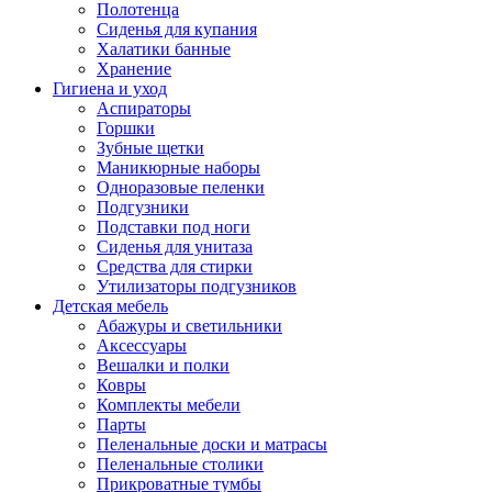
Полотенца
Сиденья для купания
Халатики банные
Хранение
Гигиена и уход
Аспираторы
Горшки
Зубные щетки
Маникюрные наборы
Одноразовые пеленки
Подгузники
Подставки под ноги
Сиденья для унитаза
Средства для стирки
Утилизаторы подгузников
Детская мебель
Абажуры и светильники
Аксессуары
Вешалки и полки
Ковры
Комплекты мебели
Парты
Пеленальные доски и матрасы
Пеленальные столики
Прикроватные тумбы