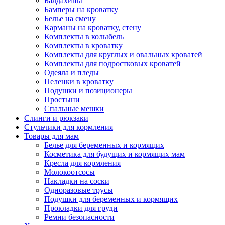
Балдахины
Бамперы на кроватку
Белье на смену
Карманы на кроватку, стену
Комплекты в колыбель
Комплекты в кроватку
Комплекты для круглых и овальных кроватей
Комплекты для подростковых кроватей
Одеяла и пледы
Пеленки в кроватку
Подушки и позиционеры
Простыни
Спальные мешки
Слинги и рюкзаки
Стульчики для кормления
Товары для мам
Белье для беременных и кормящих
Косметика для будущих и кормящих мам
Кресла для кормления
Молокоотсосы
Накладки на соски
Одноразовые трусы
Подушки для беременных и кормящих
Прокладки для груди
Ремни безопасности