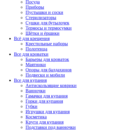
Посуда
Приборы
Пустышки и соски
Стерилизаторы
Сушки для бутылочек
Термосы и термосумки
Щётки и ёршики
Всё для крещения
Крестильные наборы
Полотенца
Все для кроватки
Барьеры для кроваток
Маятники
Опоры для балдахинов
Подвески и мобили
Все для купания
Антискользящие коврики
Ванночки
Гамачки для купания
Горки для купания
Губки
Игрушки для купания
Косметика
Круги для купания
Подставки под ванночки