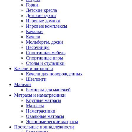
Горки
Детские кресла
Детские кухни
Игровые домики
Игровые комплексы
Качалки
Качели
Мольберты, доски
Песочницы
Спортивная мебель
Спортивные игры
Столы и стульчики
Качели и шезлонги
Качели для новорожденных
Шезлонги
Манежи
Бамперы для манежей
Матрасы и наматрасники
Круглые матрасы
Матрасы
Наматрасники
Овальные матрасы
Эргономические матрасы
Постельные принадлежности