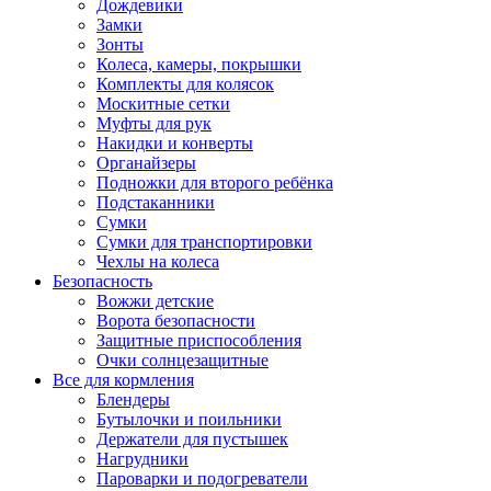
Дождевики
Замки
Зонты
Колеса, камеры, покрышки
Комплекты для колясок
Москитные сетки
Муфты для рук
Накидки и конверты
Органайзеры
Подножки для второго ребёнка
Подстаканники
Сумки
Сумки для транспортировки
Чехлы на колеса
Безопасность
Вожжи детские
Ворота безопасности
Защитные приспособления
Очки солнцезащитные
Все для кормления
Блендеры
Бутылочки и поильники
Держатели для пустышек
Нагрудники
Пароварки и подогреватели