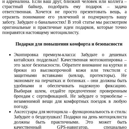
и адреналина. Если ваш друг, близкий человек или коллега –
страстный байкер, подобрать ему подарок – задача
ответственная. Хочется не просто презентовать вещь, а
отразить понимание его увлечений и подчеркнуть вашу
заботу. Забудьте о банальностях! В этой статье мы рассмотрим
оригинальные и практичные идеи подарков, которые точно
понравятся настоящему мотоциклисту.
Подарки для повышения комфорта и безопасности
Экипировка премиум-класса: Забудьте о дешевых
китайских подделках! Качественная мотоэкипировка –
это залог безопасности. Обратите внимание на куртки и
брюки из высокопрочной кожи или текстиля с
защитными вставками (кевлар, протекторы). Не
экономьте на перчатках и ботинках – они должны быть
удобными и обеспечивать надежную фиксацию.
Выбирая шлем, отдайте предпочтение проверенным
брендам с сертификацией. Не забудьте о термобелье –
незаменимой вещи для комфортных поездок в любую
погоду.
Аксессуары для мотоцикла – функциональность и стиль:
Забудьте о безделушках! Подарки на день мотоциклиста
должны быть практичными. Это может быть
качественный GPS-навигатор, специально