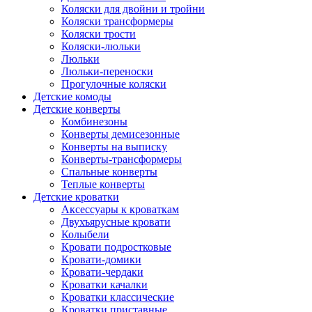
Коляски для двойни и тройни
Коляски трансформеры
Коляски трости
Коляски-люльки
Люльки
Люльки-переноски
Прогулочные коляски
Детские комоды
Детские конверты
Комбинезоны
Конверты демисезонные
Конверты на выписку
Конверты-трансформеры
Спальные конверты
Теплые конверты
Детские кроватки
Аксессуары к кроваткам
Двухъярусные кровати
Колыбели
Кровати подростковые
Кровати-домики
Кровати-чердаки
Кроватки качалки
Кроватки классические
Кроватки приставные