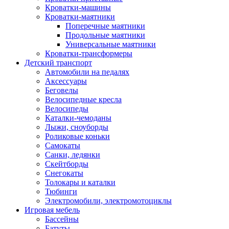
Кроватки-машины
Кроватки-маятники
Поперечные маятники
Продольные маятники
Универсальные маятники
Кроватки-трансформеры
Детский транспорт
Автомобили на педалях
Аксессуары
Беговелы
Велосипедные кресла
Велосипеды
Каталки-чемоданы
Лыжи, сноуборды
Роликовые коньки
Самокаты
Санки, ледянки
Скейтборды
Снегокаты
Толокары и каталки
Тюбинги
Электромобили, электромотоциклы
Игровая мебель
Бассейны
Батуты