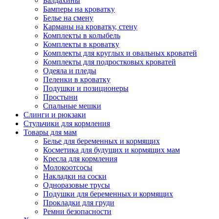
Балдахины
Бамперы на кроватку
Белье на смену
Карманы на кроватку, стену
Комплекты в колыбель
Комплекты в кроватку
Комплекты для круглых и овальных кроватей
Комплекты для подростковых кроватей
Одеяла и пледы
Пеленки в кроватку
Подушки и позиционеры
Простыни
Спальные мешки
Слинги и рюкзаки
Стульчики для кормления
Товары для мам
Белье для беременных и кормящих
Косметика для будущих и кормящих мам
Кресла для кормления
Молокоотсосы
Накладки на соски
Одноразовые трусы
Подушки для беременных и кормящих
Прокладки для груди
Ремни безопасности