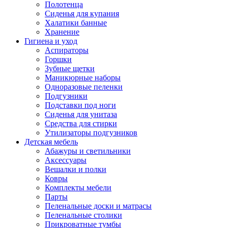
Полотенца
Сиденья для купания
Халатики банные
Хранение
Гигиена и уход
Аспираторы
Горшки
Зубные щетки
Маникюрные наборы
Одноразовые пеленки
Подгузники
Подставки под ноги
Сиденья для унитаза
Средства для стирки
Утилизаторы подгузников
Детская мебель
Абажуры и светильники
Аксессуары
Вешалки и полки
Ковры
Комплекты мебели
Парты
Пеленальные доски и матрасы
Пеленальные столики
Прикроватные тумбы