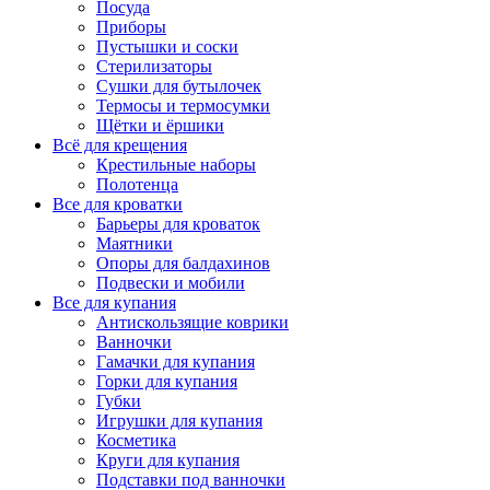
Посуда
Приборы
Пустышки и соски
Стерилизаторы
Сушки для бутылочек
Термосы и термосумки
Щётки и ёршики
Всё для крещения
Крестильные наборы
Полотенца
Все для кроватки
Барьеры для кроваток
Маятники
Опоры для балдахинов
Подвески и мобили
Все для купания
Антискользящие коврики
Ванночки
Гамачки для купания
Горки для купания
Губки
Игрушки для купания
Косметика
Круги для купания
Подставки под ванночки