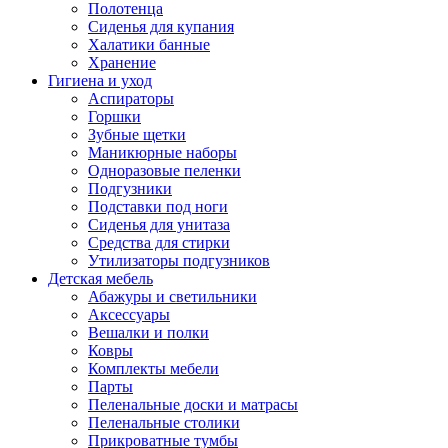
Полотенца
Сиденья для купания
Халатики банные
Хранение
Гигиена и уход
Аспираторы
Горшки
Зубные щетки
Маникюрные наборы
Одноразовые пеленки
Подгузники
Подставки под ноги
Сиденья для унитаза
Средства для стирки
Утилизаторы подгузников
Детская мебель
Абажуры и светильники
Аксессуары
Вешалки и полки
Ковры
Комплекты мебели
Парты
Пеленальные доски и матрасы
Пеленальные столики
Прикроватные тумбы