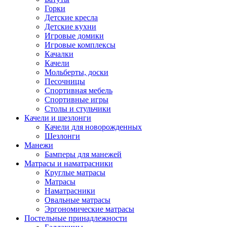
Горки
Детские кресла
Детские кухни
Игровые домики
Игровые комплексы
Качалки
Качели
Мольберты, доски
Песочницы
Спортивная мебель
Спортивные игры
Столы и стульчики
Качели и шезлонги
Качели для новорожденных
Шезлонги
Манежи
Бамперы для манежей
Матрасы и наматрасники
Круглые матрасы
Матрасы
Наматрасники
Овальные матрасы
Эргономические матрасы
Постельные принадлежности