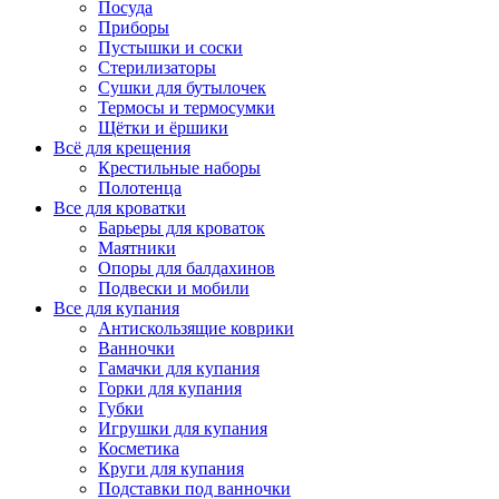
Посуда
Приборы
Пустышки и соски
Стерилизаторы
Сушки для бутылочек
Термосы и термосумки
Щётки и ёршики
Всё для крещения
Крестильные наборы
Полотенца
Все для кроватки
Барьеры для кроваток
Маятники
Опоры для балдахинов
Подвески и мобили
Все для купания
Антискользящие коврики
Ванночки
Гамачки для купания
Горки для купания
Губки
Игрушки для купания
Косметика
Круги для купания
Подставки под ванночки