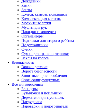
Дождевики
Замки
Зонты
Колеса, камеры, покрышки
Комплекты для колясок
Москитные сетки
Муфты для рук
Накидки и конверты
Органайзеры
Подножки для второго ребёнка
Подстаканники
Сумки
Сумки для транспортировки
Чехлы на колеса
Безопасность
Вожжи детские
Ворота безопасности
Защитные приспособления
Очки солнцезащитные
Все для кормления
Блендеры
Бутылочки и поильники
Держатели для пустышек
Нагрудники
Пароварки и подогреватели