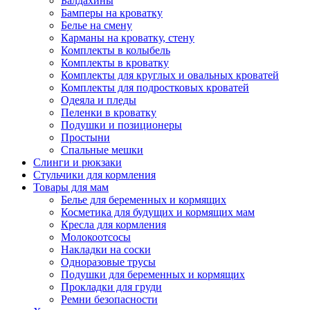
Балдахины
Бамперы на кроватку
Белье на смену
Карманы на кроватку, стену
Комплекты в колыбель
Комплекты в кроватку
Комплекты для круглых и овальных кроватей
Комплекты для подростковых кроватей
Одеяла и пледы
Пеленки в кроватку
Подушки и позиционеры
Простыни
Спальные мешки
Слинги и рюкзаки
Стульчики для кормления
Товары для мам
Белье для беременных и кормящих
Косметика для будущих и кормящих мам
Кресла для кормления
Молокоотсосы
Накладки на соски
Одноразовые трусы
Подушки для беременных и кормящих
Прокладки для груди
Ремни безопасности