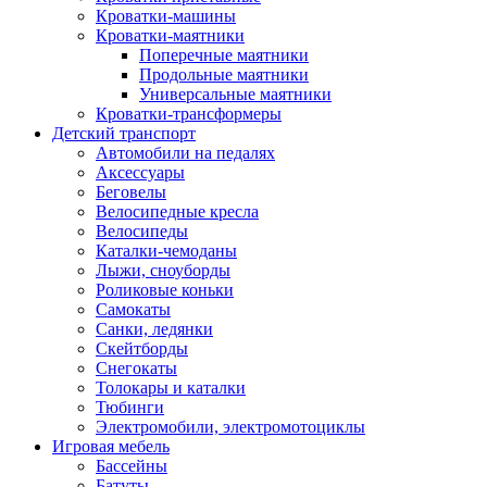
Кроватки-машины
Кроватки-маятники
Поперечные маятники
Продольные маятники
Универсальные маятники
Кроватки-трансформеры
Детский транспорт
Автомобили на педалях
Аксессуары
Беговелы
Велосипедные кресла
Велосипеды
Каталки-чемоданы
Лыжи, сноуборды
Роликовые коньки
Самокаты
Санки, ледянки
Скейтборды
Снегокаты
Толокары и каталки
Тюбинги
Электромобили, электромотоциклы
Игровая мебель
Бассейны
Батуты