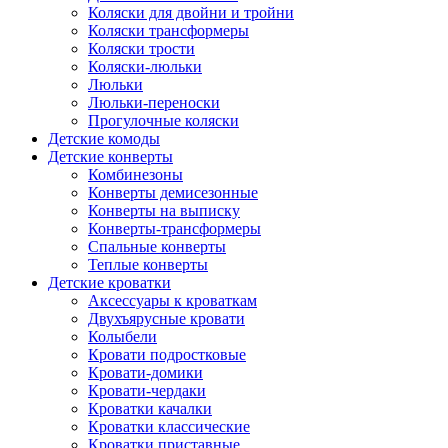
Коляски для двойни и тройни
Коляски трансформеры
Коляски трости
Коляски-люльки
Люльки
Люльки-переноски
Прогулочные коляски
Детские комоды
Детские конверты
Комбинезоны
Конверты демисезонные
Конверты на выписку
Конверты-трансформеры
Спальные конверты
Теплые конверты
Детские кроватки
Аксессуары к кроваткам
Двухъярусные кровати
Колыбели
Кровати подростковые
Кровати-домики
Кровати-чердаки
Кроватки качалки
Кроватки классические
Кроватки приставные