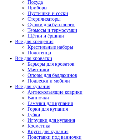
Посуда
Приборы
Пустышки и соски
Стерилизаторы
Сушки для бутылочек
Термосы и термосумки
Щётки и ёршики
Всё для крещения
Крестильные наборы
Полотенца
Все для кроватки
Барьеры для кроваток
Маятники
Опоры для балдахинов
Подвески и мобили
Все для купания
Антискользящие коврики
Ванночки
Гамачки для купания
Горки для купания
Губки
Игрушки для купания
Косметика
Круги для купания
Подставки под ванночки