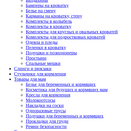
Балдахины
Бамперы на кроватку
Белье на смену
Карманы на кроватку, стену
Комплекты в колыбель
Комплекты в кроватку
Комплекты для круглых и овальных кроватей
Комплекты для подростковых кроватей
Одеяла и пледы
Пеленки в кроватку
Подушки и позиционеры
Простыни
Спальные мешки
Слинги и рюкзаки
Стульчики для кормления
Товары для мам
Белье для беременных и кормящих
Косметика для будущих и кормящих мам
Кресла для кормления
Молокоотсосы
Накладки на соски
Одноразовые трусы
Подушки для беременных и кормящих
Прокладки для груди
Ремни безопасности