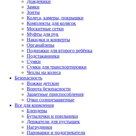
Дождевики
Замки
Зонты
Колеса, камеры, покрышки
Комплекты для колясок
Москитные сетки
Муфты для рук
Накидки и конверты
Органайзеры
Подножки для второго ребёнка
Подстаканники
Сумки
Сумки для транспортировки
Чехлы на колеса
Безопасность
Вожжи детские
Ворота безопасности
Защитные приспособления
Очки солнцезащитные
Все для кормления
Блендеры
Бутылочки и поильники
Держатели для пустышек
Нагрудники
Пароварки и подогреватели