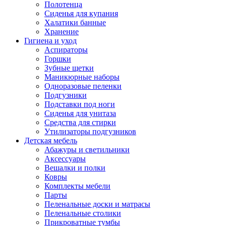
Полотенца
Сиденья для купания
Халатики банные
Хранение
Гигиена и уход
Аспираторы
Горшки
Зубные щетки
Маникюрные наборы
Одноразовые пеленки
Подгузники
Подставки под ноги
Сиденья для унитаза
Средства для стирки
Утилизаторы подгузников
Детская мебель
Абажуры и светильники
Аксессуары
Вешалки и полки
Ковры
Комплекты мебели
Парты
Пеленальные доски и матрасы
Пеленальные столики
Прикроватные тумбы