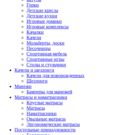
Горки
Детские кресла
Детские кухни
Игровые домики
Игровые комплексы
Качалки
Качели
Мольберты, доски
Песочницы
Спортивная мебель
Спортивные игры
Столы и стульчики
Качели и шезлонги
Качели для новорожденных
Шезлонги
Манежи
Бамперы для манежей
Матрасы и наматрасники
Круглые матрасы
Матрасы
Наматрасники
Овальные матрасы
Эргономические матрасы
Постельные принадлежности