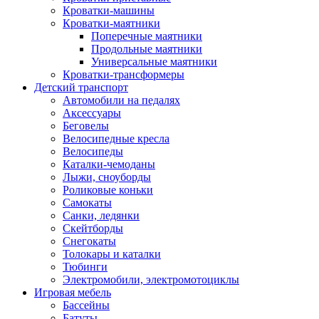
Кроватки-машины
Кроватки-маятники
Поперечные маятники
Продольные маятники
Универсальные маятники
Кроватки-трансформеры
Детский транспорт
Автомобили на педалях
Аксессуары
Беговелы
Велосипедные кресла
Велосипеды
Каталки-чемоданы
Лыжи, сноуборды
Роликовые коньки
Самокаты
Санки, ледянки
Скейтборды
Снегокаты
Толокары и каталки
Тюбинги
Электромобили, электромотоциклы
Игровая мебель
Бассейны
Батуты